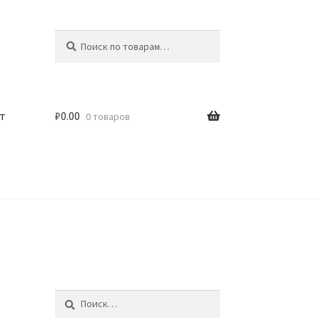
Искать:
Поиск
т
₽
0.00
0 товаров
Найти: