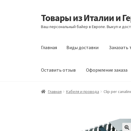
Товары из Италии и Г
Перейти
Перейти
к
к
Ваш персональный байер в Европе. Выкуп и дост
навигации
содержимому
Главная
Виды доставки
Заказать 
Оставить отзыв
Оформление заказа
Главная
Виды доставки
Заказать товары и
Главная
Кабеля и провода
Clip per canali
Оформление заказа
Подтверждение заказ