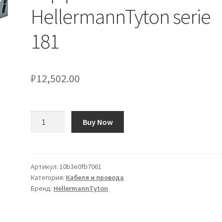
HellermannTyton serie
181
₽
12,502.00
Количество
Buy Now
товара
Clip
per
canaline
Артикул:
10b3e0fb7061
Категория:
Кабеля и провода
HellermannTyton
Бренд:
HellermannTyton
serie
181