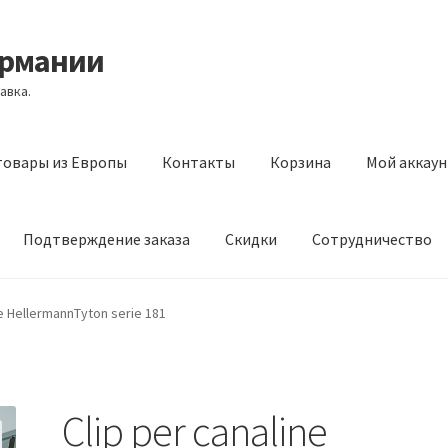
ермании
авка.
товары из Европы
Контакты
Корзина
Мой аккаун
Подтверждение заказа
Скидки
Сотрудничество
з Европы
Контакты
Корзина
Мой аккаунт
Оставить отзыв
ne HellermannTyton serie 181
а
Скидки
Сотрудничество
Clip per canaline