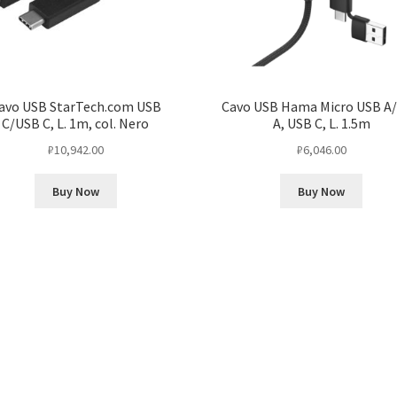
avo USB StarTech.com USB
Cavo USB Hama Micro USB A
C/USB C, L. 1m, col. Nero
A, USB C, L. 1.5m
₽
10,942.00
₽
6,046.00
Buy Now
Buy Now