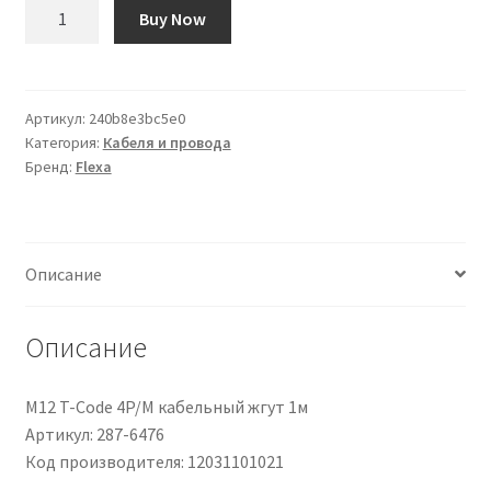
Количество
Buy Now
товара
Conduttura
Flexa,
in
Артикул:
240b8e3bc5e0
Категория:
Кабеля и провода
PVC,
Бренд:
Flexa
Ø
22mm
Описание
Описание
M12 T-Code 4P/M кабельный жгут 1м
Артикул: 287-6476
Код производителя: 12031101021