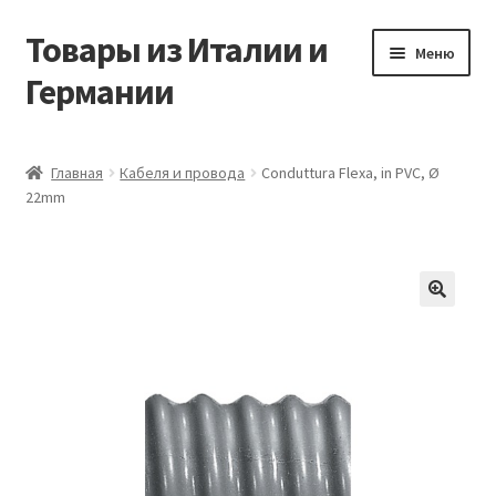
Товары из Италии и
Перейти
Перейти
Меню
к
к
Германии
навигации
содержимому
Главная
Главная
Кабеля и провода
Conduttura Flexa, in PVC, Ø
22mm
Виды доставки
Заказать товары из Европы
Контакты
🔍
Корзина
Мой аккаунт
Оставить отзыв