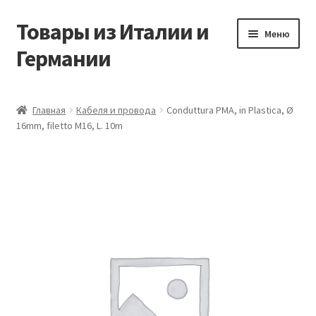
Товары из Италии и
Перейти
Перейти
Меню
к
к
Германии
навигации
содержимому
Главная
Главная
Кабеля и провода
Conduttura PMA, in Plastica, Ø
16mm, filetto M16, L. 10m
Виды доставки
Заказать товары из Европы
Контакты
Корзина
Мой аккаунт
Оставить отзыв