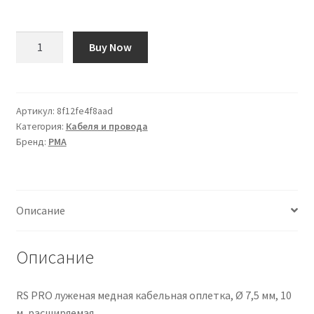
Количество
Buy Now
товара
Conduttura
PMA,
in
Артикул:
8f12fe4f8aad
Категория:
Кабеля и провода
Plastica,
Бренд:
PMA
Ø
16mm,
filetto
M16,
Описание
L.
10m
Описание
RS PRO луженая медная кабельная оплетка, Ø 7,5 мм, 10
м, расширяемая