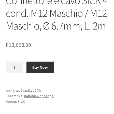
Connettore e cavo SICK 4
cond. M12 Maschio / M12
Оформление заказа
Maschio, Ø 6.7mm, L. 2m
Подтверждение заказа
Скидки
₽
13,668.00
Сотрудничество
Количество
Buy Now
товара
Connettore
e
cavo
Артикул:
5aaaf1ad248c
Категория:
Кабеля и провода
SICK
Бренд:
SICK
4
cond.