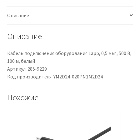
M12
Maschio
Описание
/
M12
Maschio,
Описание
Ø
6.7mm,
Кабель подключения оборудования Lapp, 0,5 мм², 500 В,
L.
100 м, белый
2m
Артикул: 285-9229
Код производителя: YM2D24-020PN1M2D24
Похожие