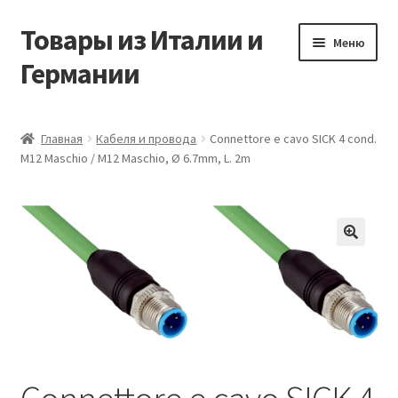
Товары из Италии и
Перейти
Перейти
Меню
к
к
Германии
навигации
содержимому
Главная
Главная
Кабеля и провода
Connettore e cavo SICK 4 cond.
M12 Maschio / M12 Maschio, Ø 6.7mm, L. 2m
Виды доставки
Заказать товары из Европы
Контакты
🔍
Корзина
Мой аккаунт
Оставить отзыв