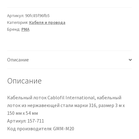
pressacavo
PMA,
Артикул:
90fc85f96fb5
Категория:
Кабеля и провода
Nichel,
Бренд:
PMA
in
Ottone
zincato,
filetto
Описание
M20
Описание
Кабельный лоток Cablofil International, кабельный
лоток из нержавеющей стали марки 316, размер 3 м x
150 мм x 54 мм
Артикул: 157-711
Код производителя: GMM-M20