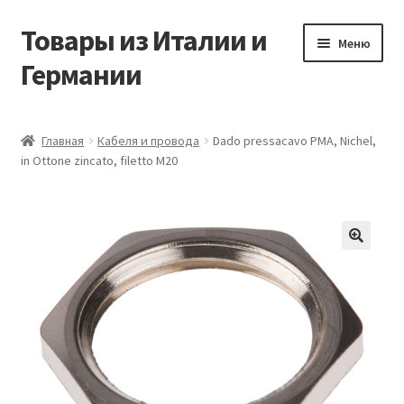
Товары из Италии и
Перейти
Перейти
Меню
к
к
Германии
навигации
содержимому
Главная
Главная
Кабеля и провода
Dado pressacavo PMA, Nichel,
in Ottone zincato, filetto M20
Виды доставки
Заказать товары из Европы
Контакты
🔍
Корзина
Мой аккаунт
Оставить отзыв