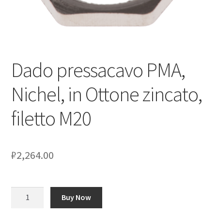
Оформление заказа
Подтверждение заказа
Dado pressacavo PMA,
Скидки
Nichel, in Ottone zincato,
Сотрудничество
filetto M20
₽
2,264.00
Количество
Buy Now
товара
Dado