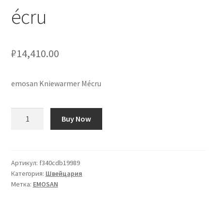
écru
₽
14,410.00
emosan Kniewarmer Mécru
Количество
Buy Now
товара
emosan
Kniewärmer
M
Артикул:
f340cdb19989
Категория:
Швейцария
écru
Метка:
EMOSAN