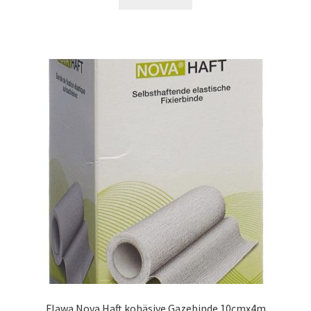
Flawa Nova Haft kohäsive Gazebinde 10cmx4m