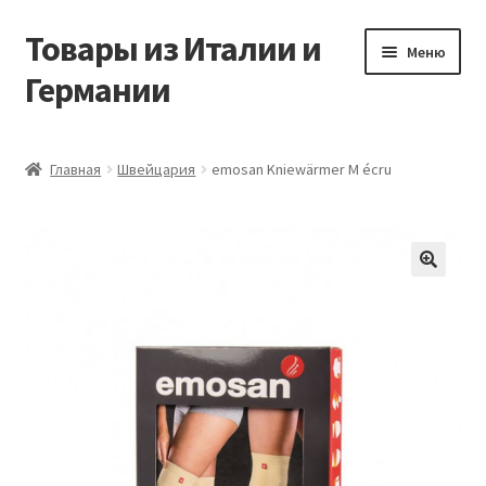
Товары из Италии и
Перейти
Перейти
Меню
к
к
Германии
навигации
содержимому
Главная
Главная
Швейцария
emosan Kniewärmer M écru
Виды доставки
Заказать товары из Европы
🔍
Контакты
Корзина
Мой аккаунт
Оставить отзыв