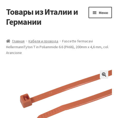
Товары из Италии и
Перейти
Перейти
Меню
к
к
Германии
навигации
содержимому
Главная
Главная
Кабеля и провода
Fascette fermacavi
HellermannTyton T in Poliammide 6.6 (PA66), 200mm x 4,6 mm, col.
Виды доставки
Arancione
Заказать товары из Европы
Контакты
🔍
Корзина
Мой аккаунт
Оставить отзыв