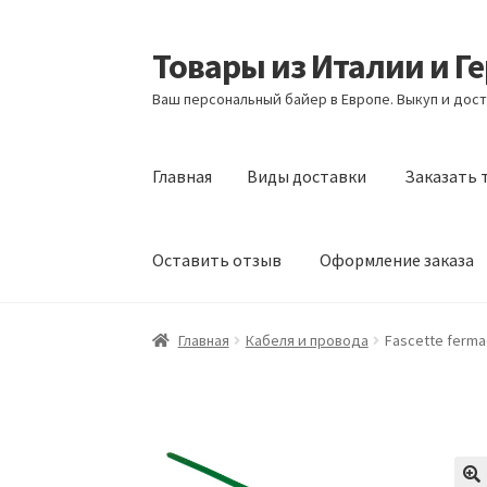
Товары из Италии и Г
Перейти
Перейти
к
к
Ваш персональный байер в Европе. Выкуп и дост
навигации
содержимому
Главная
Виды доставки
Заказать 
Оставить отзыв
Оформление заказа
Главная
Виды доставки
Заказать товары и
Главная
Кабеля и провода
Fascette fermac
Оформление заказа
Подтверждение заказ