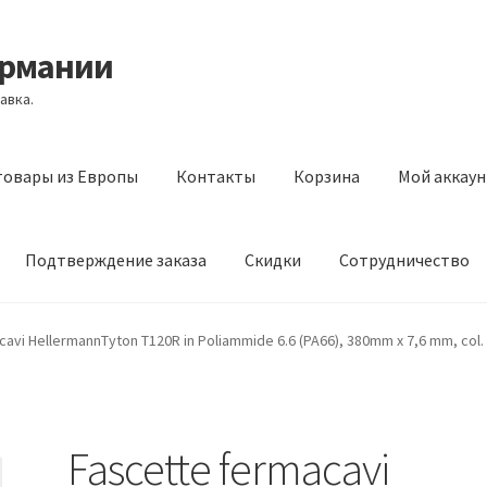
ермании
авка.
товары из Европы
Контакты
Корзина
Мой аккаун
Подтверждение заказа
Скидки
Сотрудничество
з Европы
Контакты
Корзина
Мой аккаунт
Оставить отзыв
avi HellermannTyton T120R in Poliammide 6.6 (PA66), 380mm x 7,6 mm, col.
а
Скидки
Сотрудничество
Fascette fermacavi