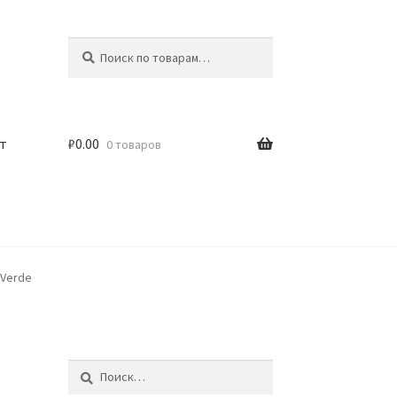
Искать:
Поиск
т
₽
0.00
0 товаров
 Verde
Найти: