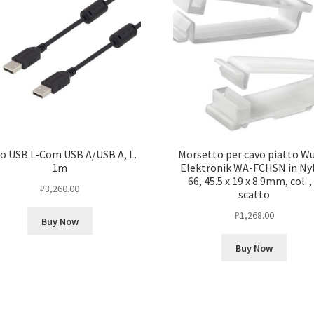
o USB L-Com USB A/USB A, L.
Morsetto per cavo piatto W
1m
Elektronik WA-FCHSN in Ny
66, 45.5 x 19 x 8.9mm, col. ,
₽
3,260.00
scatto
₽
1,268.00
Buy Now
Buy Now