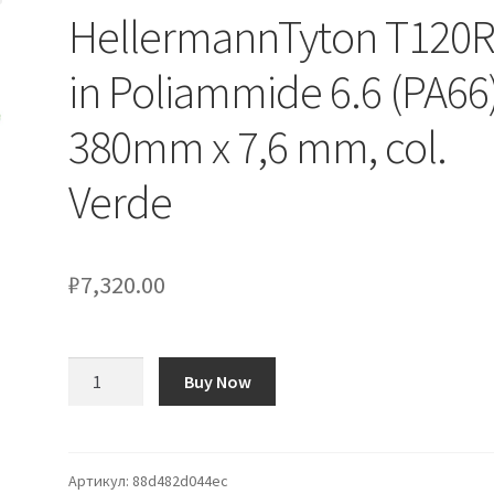
HellermannTyton T120
in Poliammide 6.6 (PA66)
380mm x 7,6 mm, col.
Verde
₽
7,320.00
Количество
Buy Now
товара
Fascette
fermacavi
HellermannTyton
Артикул:
88d482d044ec