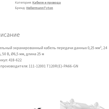
Категория:
Кабеля и провода
T120R
Бренд:
HellermannTyton
in
Poliammide
6.6
(PA66),
исание
380mm
x
7,6
ильный экранированный кабель передачи данных 0,25 мм², 24
mm,
 50 В, Ø6,5 мм, длина 25 м
col.
кул: 418-622
Verde
 производителя: 111-12001 T120R(E)-PA66-GN