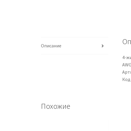
Оп
Описание
4-ж
AWG,
Арти
Код
Похожие