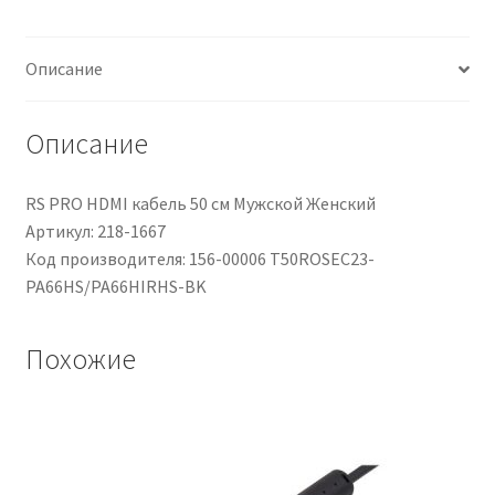
200mm
x
Описание
4,6
mm,
col.
Описание
Nero
RS PRO HDMI кабель 50 см Мужской Женский
Артикул: 218-1667
Код производителя: 156-00006 T50ROSEC23-
PA66HS/PA66HIRHS-BK
Похожие