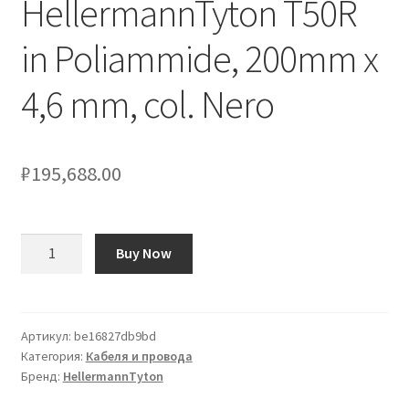
HellermannTyton T50R
in Poliammide, 200mm x
Оформление заказа
4,6 mm, col. Nero
Подтверждение заказа
Скидки
₽
195,688.00
Сотрудничество
Количество
Buy Now
товара
Fascette
fermacavi
HellermannTyton
Артикул:
be16827db9bd
Категория:
Кабеля и провода
T50R
Бренд:
HellermannTyton
in
Poliammide,