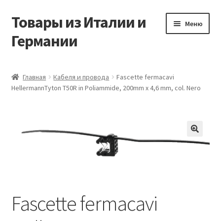
Товары из Италии и
Перейти
Перейти
Меню
к
к
Германии
навигации
содержимому
Главная
Главная
Кабеля и провода
Fascette fermacavi
HellermannTyton T50R in Poliammide, 200mm x 4,6 mm, col. Nero
Виды доставки
Заказать товары из Европы
Контакты
🔍
Корзина
Мой аккаунт
Fascette fermacavi
Оставить отзыв