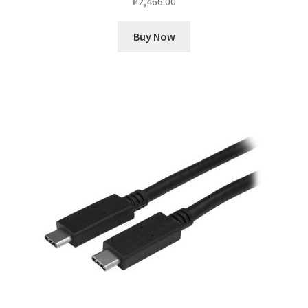
₽
2,466.00
Buy Now