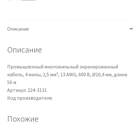
Nylon
66,
203mm
Описание
x
4,6mm,
col.
Описание
Rosso
Промышленный многожильный экранированный
кабель, 4 жилы, 2,5 мм², 13 AWG, 600 В, Ø10,4 мм, длина
50 м
Артикул: 224-3131
Код производителя:
Похожие