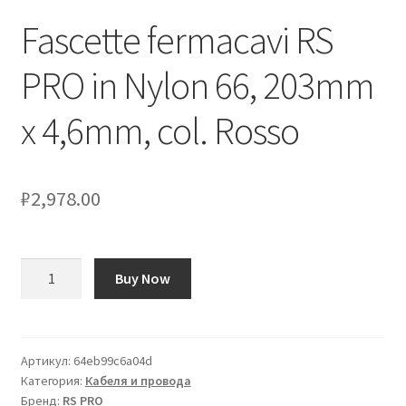
Fascette fermacavi RS
Оформление заказа
PRO in Nylon 66, 203mm
Подтверждение заказа
x 4,6mm, col. Rosso
Скидки
Сотрудничество
₽
2,978.00
Количество
Buy Now
товара
Fascette
fermacavi
RS
Артикул:
64eb99c6a04d
Категория:
Кабеля и провода
PRO
Бренд:
RS PRO
in