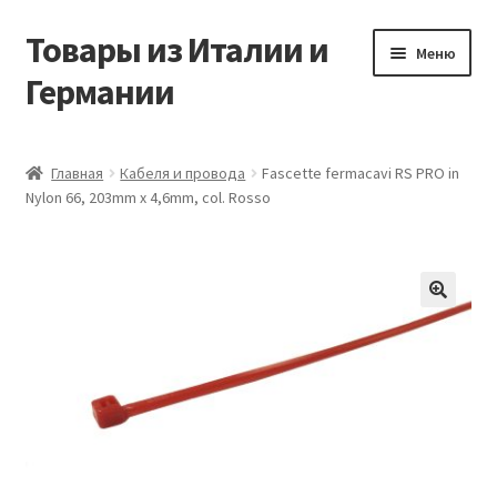
Товары из Италии и
Перейти
Перейти
Меню
к
к
Германии
навигации
содержимому
Главная
Главная
Кабеля и провода
Fascette fermacavi RS PRO in
Nylon 66, 203mm x 4,6mm, col. Rosso
Виды доставки
Заказать товары из Европы
Контакты
🔍
Корзина
Мой аккаунт
Оставить отзыв