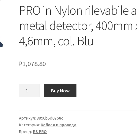
PRO in Nylon rilevabile a
metal detector, 400mm 
4,6mm, col. Blu
₽
1,078.80
Количество
Buy Now
товара
Fascette
fermacavi
RS
Артикул:
8890b5d07b8d
Категория:
Кабеля и провода
PRO
Бренд:
RS PRO
in