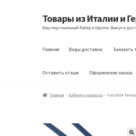
Товары из Италии и Г
Перейти
Перейти
к
к
Ваш персональный байер в Европе. Выкуп и дост
навигации
содержимому
Главная
Виды доставки
Заказать 
Оставить отзыв
Оформление заказа
Главная
Виды доставки
Заказать товары и
Главная
Кабеля и провода
Fascette fermac
Оформление заказа
Подтверждение заказ