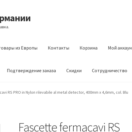
ермании
авка.
товары из Европы
Контакты
Корзина
Мой аккаун
Подтверждение заказа
Скидки
Сотрудничество
з Европы
Контакты
Корзина
Мой аккаунт
Оставить отзыв
avi RS PRO in Nylon rilevabile al metal detector, 400mm x 4,6mm, col. Blu
а
Скидки
Сотрудничество
Fascette fermacavi RS