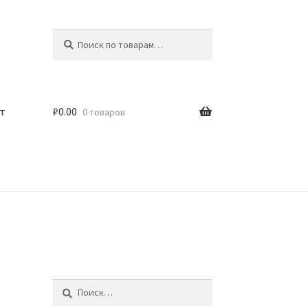
Искать:
Поиск
т
₽
0.00
0 товаров
Найти: