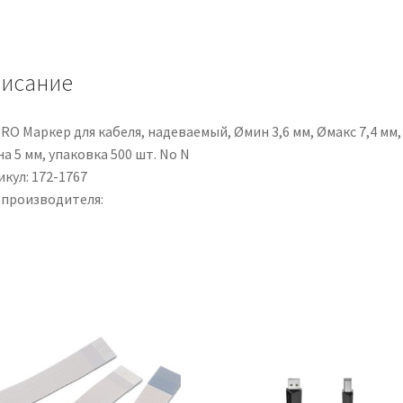
Nylon
rilevabile
al
исание
metal
detector,
400mm
RO Маркер для кабеля, надеваемый, Øмин 3,6 мм, Øмакс 7,4 мм,
x
а 5 мм, упаковка 500 шт. No N
4,6mm,
кул: 172-1767
col.
 производителя:
Blu