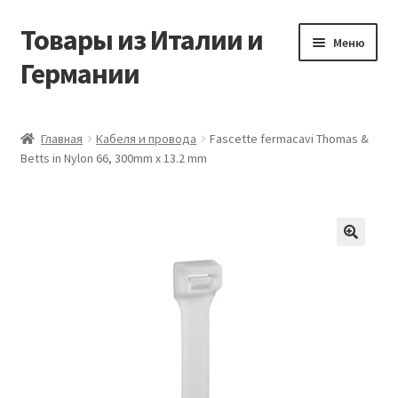
Товары из Италии и
Перейти
Перейти
Меню
к
к
Германии
навигации
содержимому
Главная
Главная
Кабеля и провода
Fascette fermacavi Thomas &
Betts in Nylon 66, 300mm x 13.2 mm
Виды доставки
Заказать товары из Европы
Контакты
🔍
Корзина
Мой аккаунт
Оставить отзыв