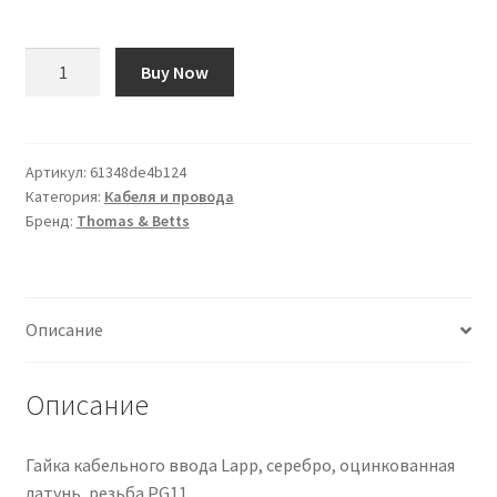
Количество
Buy Now
товара
Fascette
fermacavi
Thomas
Артикул:
61348de4b124
Категория:
Кабеля и провода
&
Бренд:
Thomas & Betts
Betts
in
Nylon
66,
Описание
300mm
x
13.2
Описание
mm
Гайка кабельного ввода Lapp, серебро, оцинкованная
латунь, резьба PG11