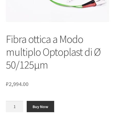
Оформление заказа
Подтверждение заказа
Fibra ottica a Modo
Скидки
multiplo Optoplast di Ø
Сотрудничество
50/125μm
₽
2,994.00
Количество
Buy Now
товара