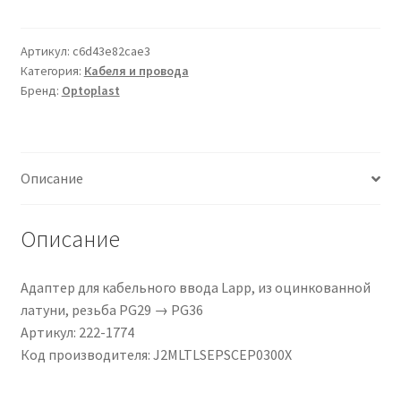
Fibra
ottica
a
Артикул:
c6d43e82cae3
Категория:
Кабеля и провода
Modo
Бренд:
Optoplast
multiplo
Optoplast
di
Ø
Описание
50/125μm
Описание
Адаптер для кабельного ввода Lapp, из оцинкованной
латуни, резьба PG29 → PG36
Артикул: 222-1774
Код производителя: J2MLTLSEPSCEP0300X