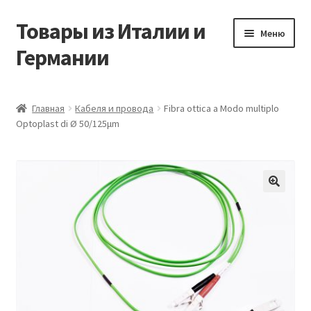
Товары из Италии и
Перейти
Перейти
Меню
к
к
Германии
навигации
содержимому
Главная
Главная
Кабеля и провода
Fibra ottica a Modo multiplo
Optoplast di Ø 50/125μm
Виды доставки
Заказать товары из Европы
Контакты
🔍
Корзина
Мой аккаунт
Оставить отзыв