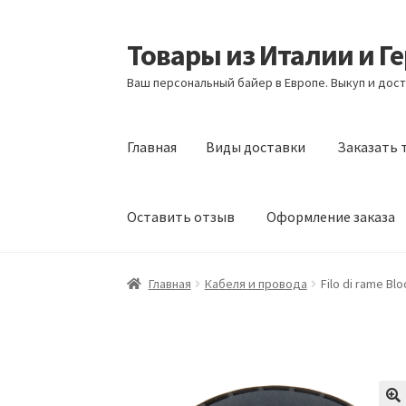
Товары из Италии и Г
Перейти
Перейти
к
к
Ваш персональный байер в Европе. Выкуп и дост
навигации
содержимому
Главная
Виды доставки
Заказать 
Оставить отзыв
Оформление заказа
Главная
Виды доставки
Заказать товары и
Главная
Кабеля и провода
Filo di rame Bl
Оформление заказа
Подтверждение заказ