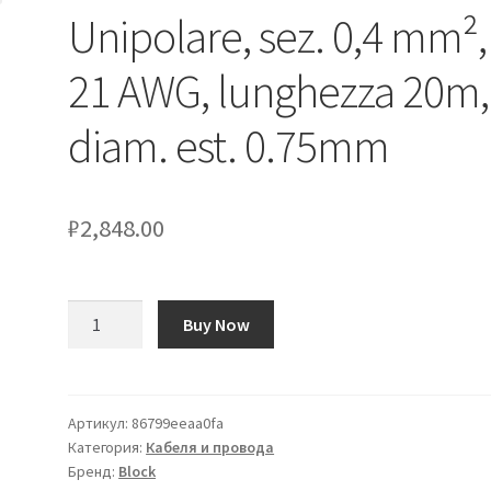
Unipolare, sez. 0,4 mm²,
21 AWG, lunghezza 20m,
diam. est. 0.75mm
₽
2,848.00
Количество
Buy Now
товара
Filo
di
rame
Артикул:
86799eeaa0fa
Категория:
Кабеля и провода
Block
Бренд:
Block
Unipolare,