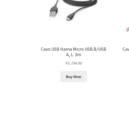
Cavo USB Hama Micro USB B/USB
Cav
A, L. 3m
₽
5,794.00
Buy Now