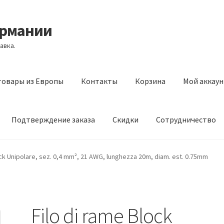
ермании
авка.
товары из Европы
Контакты
Корзина
Мой аккаун
Подтверждение заказа
Скидки
Сотрудничество
з Европы
Контакты
Корзина
Мой аккаунт
Оставить отзыв
ock Unipolare, sez. 0,4 mm², 21 AWG, lunghezza 20m, diam. est. 0.75mm
а
Скидки
Сотрудничество
Filo di rame Block