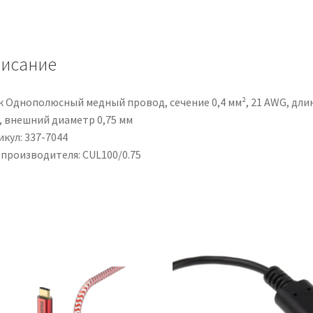
sez.
0,4
mm²,
исание
21
AWG,
lunghezza
к Однополюсный медный провод, сечение 0,4 мм², 21 AWG, дли
20m,
, внешний диаметр 0,75 мм
diam.
кул: 337-7044
est.
 производителя: CUL100/0.75
0.75mm