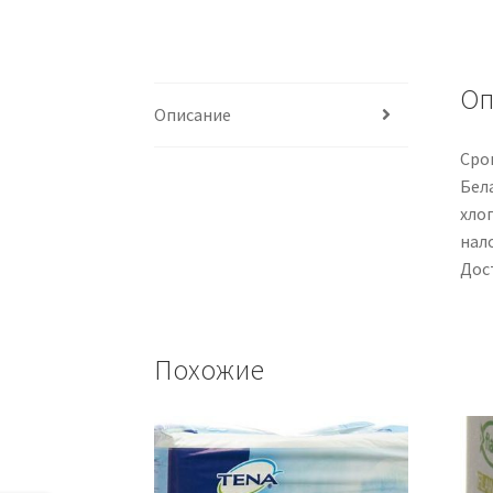
Оп
Описание
Срок
Бел
хло
нал
Дос
Похожие