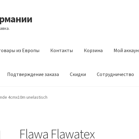
ермании
авка.
товары из Европы
Контакты
Корзина
Мой аккаун
Подтверждение заказа
Скидки
Сотрудничество
з Европы
Контакты
Корзина
Мой аккаунт
Оставить отзыв
inde 4cmx10m unelastisch
а
Скидки
Сотрудничество
Flawa Flawatex