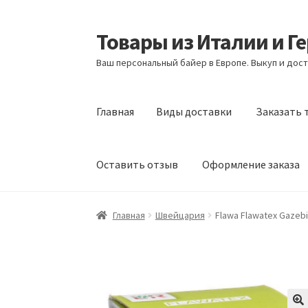
Товары из Италии и Г
Перейти
Перейти
к
к
Ваш персональный байер в Европе. Выкуп и дост
навигации
содержимому
Главная
Виды доставки
Заказать 
Оставить отзыв
Оформление заказа
Главная
Виды доставки
Заказать товары и
Главная
Швейцария
Flawa Flawatex Gazeb
Оформление заказа
Подтверждение заказ