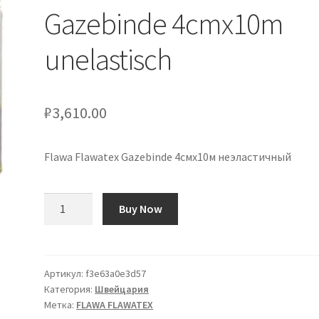
Gazebinde 4cmx10m
unelastisch
₽
3,610.00
Flawa Flawatex Gazebinde 4смx10м неэластичный
Количество
Buy Now
товара
Flawa
Flawatex
Gazebinde
Артикул:
f3e63a0e3d57
Категория:
Швейцария
4cmx10m
Метка:
FLAWA FLAWATEX
unelastisch