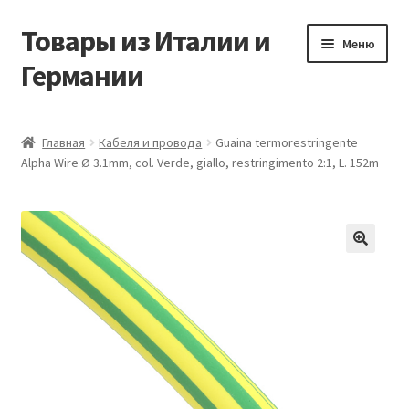
Товары из Италии и
Перейти
Перейти
Меню
к
к
Германии
навигации
содержимому
Главная
Главная
Кабеля и провода
Guaina termorestringente
Alpha Wire Ø 3.1mm, col. Verde, giallo, restringimento 2:1, L. 152m
Виды доставки
Заказать товары из Европы
Контакты
🔍
Корзина
Мой аккаунт
Оставить отзыв