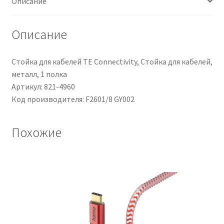
Описание
giallo,
restringimento
2:1,
Описание
L.
152m
Стойка для кабелей TE Connectivity, Стойка для кабелей,
металл, 1 полка
Артикул: 821-4960
Код производителя: F2601/8 GY002
Похожие