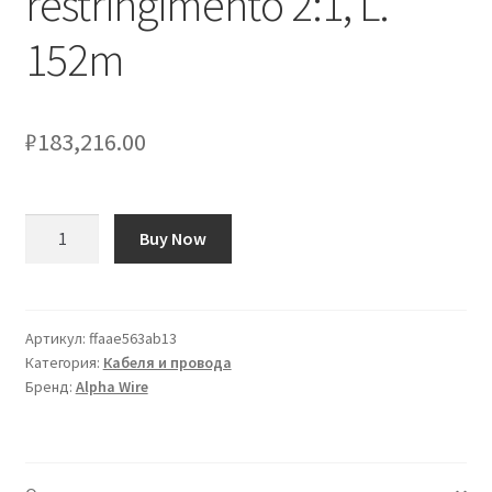
restringimento 2:1, L.
152m
₽
183,216.00
Количество
Buy Now
товара
Guaina
termorestringente
Alpha
Артикул:
ffaae563ab13
Категория:
Кабеля и провода
Wire
Бренд:
Alpha Wire
Ø
3.1mm,
col.
Verde,