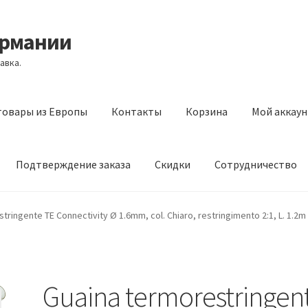
ермании
авка.
товары из Европы
Контакты
Корзина
Мой аккаун
Подтверждение заказа
Скидки
Сотрудничество
з Европы
Контакты
Корзина
Мой аккаунт
Оставить отзыв
tringente TE Connectivity Ø 1.6mm, col. Chiaro, restringimento 2:1, L. 1.2m
а
Скидки
Сотрудничество
Guaina termorestringen