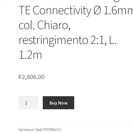
TE Connectivity Ø 1.6m
col. Chiaro,
restringimento 2:1, L.
1.2m
₽
2,806.00
Количество
Buy Now
товара
Guaina
termorestringente
TE
Артикул:
8eb7970f8e53