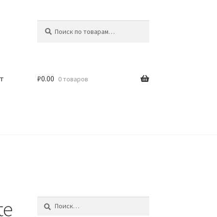
Искать:
Поиск
т
₽
0.00
0 товаров
te
Найти: