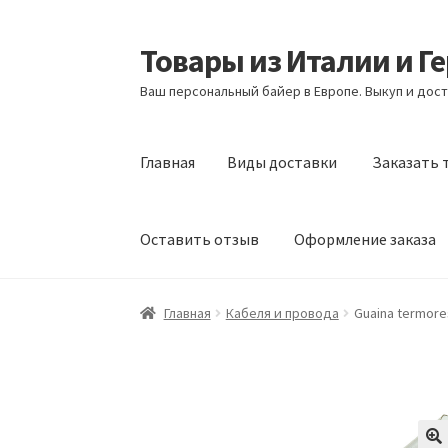
Товары из Италии и Г
Перейти
Перейти
к
к
Ваш персональный байер в Европе. Выкуп и дост
навигации
содержимому
Главная
Виды доставки
Заказать 
Оставить отзыв
Оформление заказа
Главная
Виды доставки
Заказать товары и
Главная
Кабеля и провода
Guaina termores
Оформление заказа
Подтверждение заказ