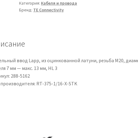
Категория:
Кабеля и провода
Connectivity
Бренд:
TE Connectivity
Ø
1.6mm,
col.
Chiaro,
исание
restringimento
2:1,
L.
ельный ввод Lapp, из оцинкованной латуни, резьба M20, диам
1.2m
ля 7 мм — макс. 13 мм, HL 3
кул: 288-5162
 производителя: RT-375-1/16-X-STK