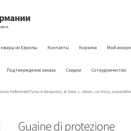
ермании
авка.
товары из Европы
Контакты
Корзина
Мой аккаун
Подтверждение заказа
Скидки
Сотрудничество
з Европы
Контакты
Корзина
Мой аккаунт
Оставить отзыв
zione HellermannTyton in Neoprene, Ø 2mm, L. 20mm, col. Rosa, espandibil
а
Скидки
Сотрудничество
Guaine di protezione