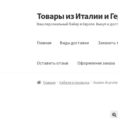
Товары из Италии и Г
Перейти
Перейти
к
к
Ваш персональный байер в Европе. Выкуп и дост
навигации
содержимому
Главная
Виды доставки
Заказать 
Оставить отзыв
Оформление заказа
Главная
Виды доставки
Заказать товары и
Главная
Кабеля и провода
Guaine di prote
Оформление заказа
Подтверждение заказ