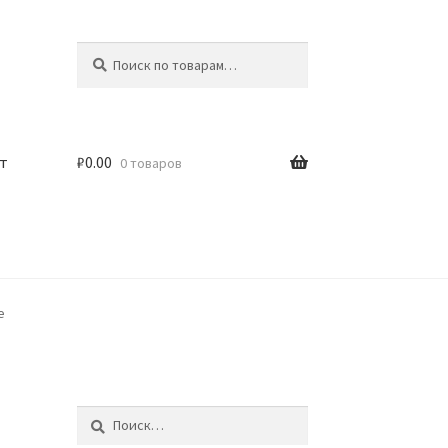
Искать:
Поиск
т
₽
0.00
0 товаров
e
Найти: