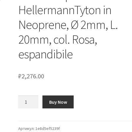
HellermannTyton in
Neoprene, Ø 2mm, L.
20mm, col. Rosa,
espandibile
₽
2,276.00
Количество
Buy Now
товара
Guaine
di
protezione
Артикул:
1e8d5ef5239f