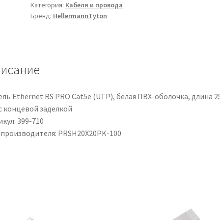
Категория:
Кабеля и провода
HellermannTyton
Бренд:
HellermannTyton
in
Neoprene,
Ø
2mm,
исание
L.
20mm,
col.
ль Ethernet RS PRO Cat5e (UTP), белая ПВХ-оболочка, длина 2
Rosa,
 с концевой заделкой
espandibile
кул: 399-710
 производителя: PRSH20X20PK-100