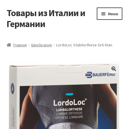
Товары из Италии и
Перейти
Перейти
Меню
к
к
Германии
навигации
содержимому
Главная
Главная
Швейцария
LordoLoc Stabilorthese Gr6 titan
Виды доставки
Заказать товары из Европы
🔍
Контакты
Корзина
Мой аккаунт
Оставить отзыв