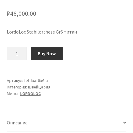
₽
46,000.00
LordoLoc Stabilorthese Gr6 титан
Количество
Buy Now
товара
LordoLoc
Stabilorthese
Gr6
Артикул:
fefdbaf6b6fa
Категория:
Швейцария
titan
Метка:
LORDOLOC
Описание