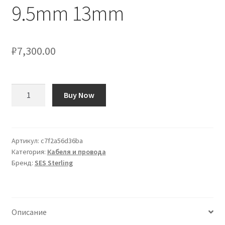
9.5mm 13mm
₽
7,300.00
Количество
Buy Now
товара
Passacavo
Passacavi
SES
Артикул:
c7f2a56d36ba
Категория:
Кабеля и провода
Sterling,
Бренд:
SES Sterling
Nero,
in
Policloroprene
2mm,
Описание
diametri