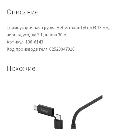
da
Maximum
Описание
of
9.5mm
Термоусадочная трубка HellermannTyton Ø 18 мм,
13mm
черная, усадка 3:1, длина 30 м
Артикул: 136-6143
Код производителя: 02520047010
Похожие