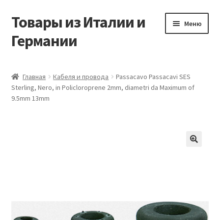
Товары из Италии и
Перейти
Перейти
Меню
к
к
Германии
навигации
содержимому
Главная
Главная
Кабеля и провода
Passacavo Passacavi SES
Sterling, Nero, in Policloroprene 2mm, diametri da Maximum of
Виды доставки
9.5mm 13mm
Заказать товары из Европы
Контакты
🔍
Корзина
Мой аккаунт
Оставить отзыв