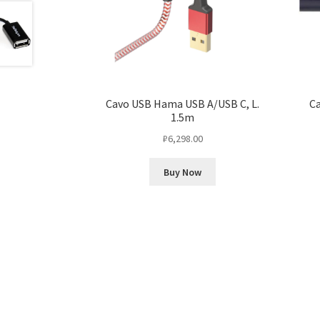
Cavo USB Hama USB A/USB C, L.
Ca
1.5m
₽
6,298.00
Buy Now