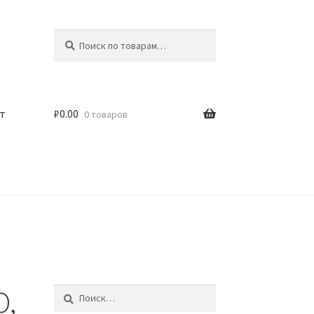
Искать:
Поиск
т
₽
0.00
0 товаров
O,
Найти: