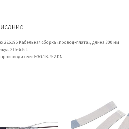
Ottone,
diametri
da
исание
Maximum
of
5.1
ex 226196 Кабельная сборка «провод-плата», длина 300 мм
mm
кул: 215-6161
 производителя: FGG.1B.752.DN