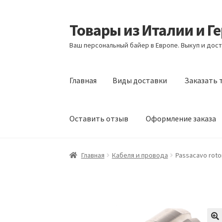
Товары из Италии и Г
Перейти
Перейти
к
к
Ваш персональный байер в Европе. Выкуп и дост
навигации
содержимому
Главная
Виды доставки
Заказать 
Оставить отзыв
Оформление заказа
Главная
Виды доставки
Заказать товары и
Главная
Кабеля и провода
Passacavo roto
Оформление заказа
Подтверждение заказ