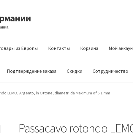
ермании
авка.
товары из Европы
Контакты
Корзина
Мой аккаун
Подтверждение заказа
Скидки
Сотрудничество
з Европы
Контакты
Корзина
Мой аккаунт
Оставить отзыв
ndo LEMO, Argento, in Ottone, diametri da Maximum of 5.1 mm
а
Скидки
Сотрудничество
Passacavo rotondo LEM