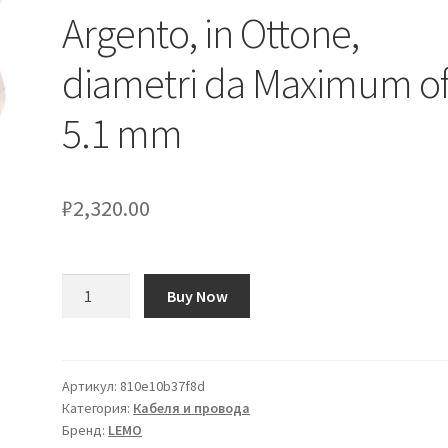
Argento, in Ottone,
diametri da Maximum o
5.1 mm
₽
2,320.00
Количество
Buy Now
товара
Passacavo
rotondo
LEMO,
Артикул:
810e10b37f8d
Категория:
Кабеля и провода
Argento,
Бренд:
LEMO
in