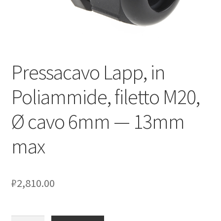
Оформление заказа
Подтверждение заказа
Pressacavo Lapp, in
Скидки
Poliammide, filetto M20,
Сотрудничество
Ø cavo 6mm — 13mm
max
₽
2,810.00