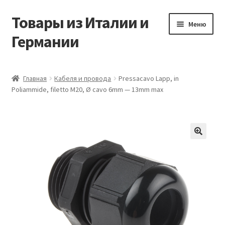
Товары из Италии и
Перейти
Перейти
Меню
к
к
Германии
навигации
содержимому
Главная
Главная
Кабеля и провода
Pressacavo Lapp, in
Poliammide, filetto M20, Ø cavo 6mm — 13mm max
Виды доставки
Заказать товары из Европы
Контакты
🔍
Корзина
Мой аккаунт
Оставить отзыв