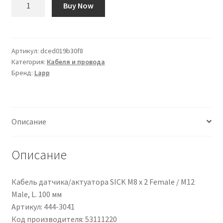
Количество
Buy Now
товара
Pressacavo
Lapp,
in
Артикул:
dced019b30f8
Категория:
Кабеля и провода
Poliammide,
Бренд:
Lapp
filetto
M20,
Ø
cavo
Описание
6mm
-
13mm
Описание
max
Кабель датчика/актуатора SICK M8 x 2 Female / M12
Male, L. 100 мм
Артикул: 444-3041
Код производителя: 53111220