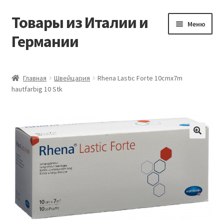
Товары из Италии и
Перейти
Перейти
Меню
к
к
Германии
навигации
содержимому
Главная
Главная
Швейцария
Rhena Lastic Forte 10cmx7m
hautfarbig 10 Stk
Виды доставки
Заказать товары из Европы
Контакты
🔍
Корзина
Мой аккаунт
Оставить отзыв