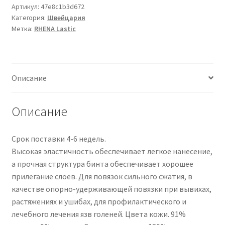
Forte
Артикул:
47e8c1b3d672
Категория:
Швейцария
10cmx7m
Метка:
RHENA Lastic
hautfarbig
10
Stk
Описание
Описание
Срок поставки 4-6 недель.
Высокая эластичность обеспечивает легкое нанесение,
а прочная структура бинта обеспечивает хорошее
прилегание слоев. Для повязок сильного сжатия, в
качестве опорно-удерживающей повязки при вывихах,
растяжениях и ушибах, для профилактического и
лечебного лечения язв голеней. Цвета кожи. 91%