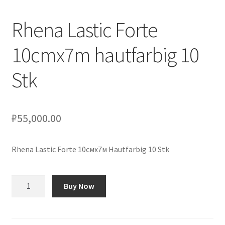
Rhena Lastic Forte
Оформление заказа
10cmx7m hautfarbig 10
Подтверждение заказа
Stk
Скидки
Сотрудничество
₽
55,000.00
Rhena Lastic Forte 10смx7м Hautfarbig 10 Stk
Количество
Buy Now
товара
Rhena
Lastic