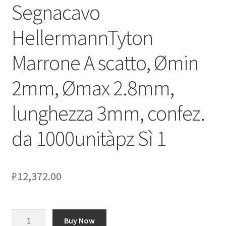
Segnacavo
HellermannTyton
Marrone A scatto, Ømin
2mm, Ømax 2.8mm,
lunghezza 3mm, confez.
da 1000unitàpz Sì 1
₽
12,372.00
Количество
Buy Now