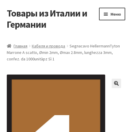
Товары из Италии и
Перейти
Перейти
Меню
к
к
Германии
навигации
содержимому
Главная
Главная
Кабеля и провода
Segnacavo HellermannTyton
Marrone A scatto, Ømin 2mm, Ømax 2.8mm, lunghezza 3mm,
Виды доставки
confez. da 1000unitàpz Sì 1
Заказать товары из Европы
Контакты
🔍
Корзина
Мой аккаунт
Оставить отзыв