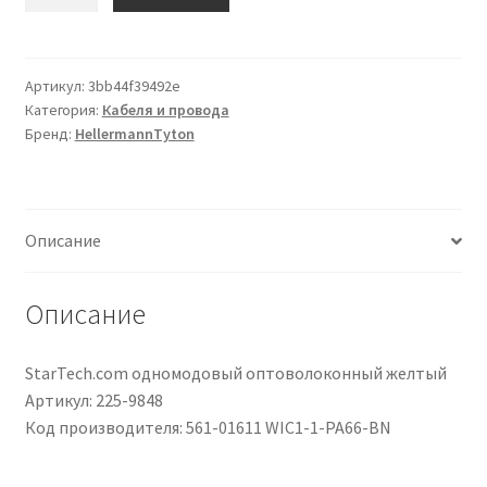
товара
Segnacavo
HellermannTyton
Marrone
Артикул:
3bb44f39492e
Категория:
Кабеля и провода
A
Бренд:
HellermannTyton
scatto,
Ømin
2mm,
Ømax
Описание
2.8mm,
lunghezza
3mm,
Описание
confez.
da
StarTech.com одномодовый оптоволоконный желтый
1000unitàpz
Артикул: 225-9848
Sì
Код производителя: 561-01611 WIC1-1-PA66-BN
1