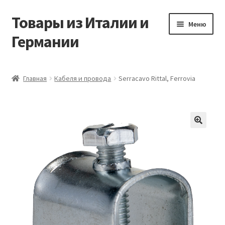
Товары из Италии и
Перейти
Перейти
Меню
к
к
Германии
навигации
содержимому
Главная
Главная
Кабеля и провода
Serracavo Rittal, Ferrovia
Виды доставки
Заказать товары из Европы
🔍
Контакты
Корзина
Мой аккаунт
Оставить отзыв