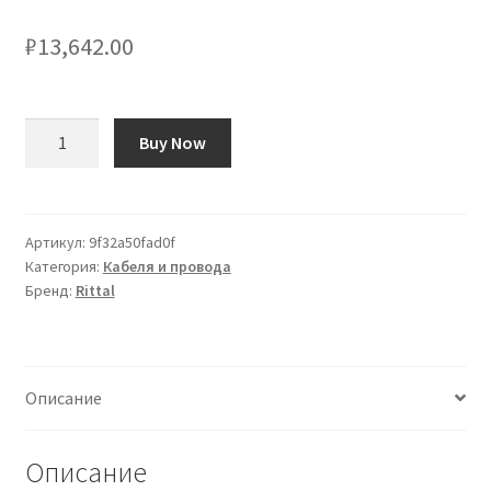
₽
13,642.00
Количество
Buy Now
товара
Serracavo
Rittal,
Ferrovia
Артикул:
9f32a50fad0f
Категория:
Кабеля и провода
Бренд:
Rittal
Описание
Описание