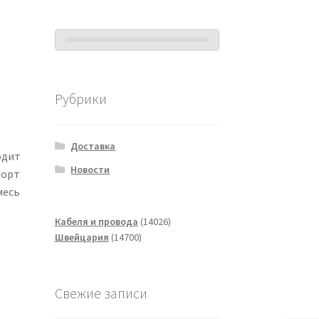
Рубрики
Доставка
одит
Новости
форт
месь
14026
Кабеля и провода
14026
14700
товаров
Швейцария
14700
товаров
Свежие записи