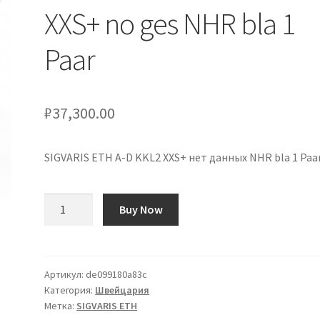
XXS+ no ges NHR bla 1
Paar
₽
37,300.00
SIGVARIS ETH A-D KKL2 XXS+ нет данных NHR bla 1 Paa
Количество
Buy Now
товара
SIGVARIS
ETH
A-
Артикул:
de099180a83c
Категория:
Швейцария
D
Метка:
SIGVARIS ETH
KKL2