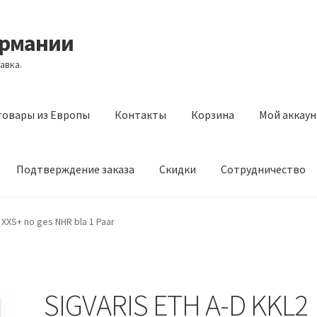
ермании
авка.
товары из Европы
Контакты
Корзина
Мой аккаун
Подтверждение заказа
Скидки
Сотрудничество
з Европы
Контакты
Корзина
Мой аккаунт
Оставить отзыв
 XXS+ no ges NHR bla 1 Paar
а
Скидки
Сотрудничество
SIGVARIS ETH A-D KKL2