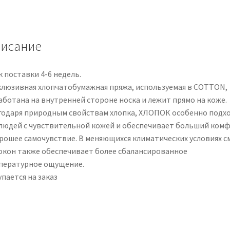
XXS+
no
ges
исание
NHR
bla
1
 поставки 4-6 недель.
Paar
клюзивная хлопчатобумажная пряжа, используемая в COTTON,
аботана на внутренней стороне носка и лежит прямо на коже.
годаря природным свойствам хлопка, ХЛОПОК особенно подх
 людей с чувствительной кожей и обеспечивает больший ком
орошее самочувствие. В меняющихся климатических условиях с
окон также обеспечивает более сбалансированное
пературное ощущение.
пается на заказ