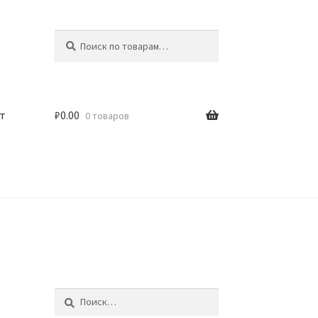
Искать:
Поиск
т
₽
0.00
0 товаров
Найти: