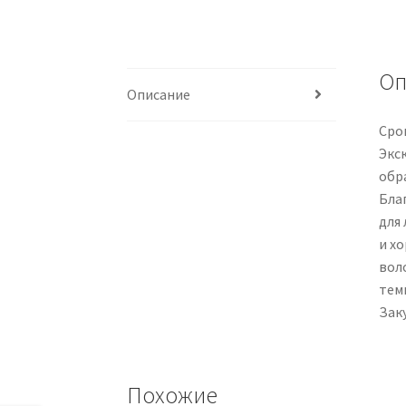
Оп
Описание
Срок
Экс
обр
Бла
для
и х
вол
тем
Заку
Похожие