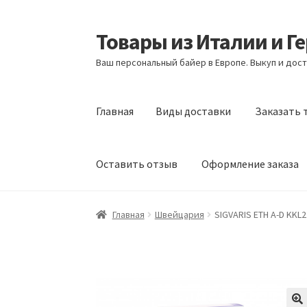
Товары из Италии и Г
Перейти
Перейти
к
к
Ваш персональный байер в Европе. Выкуп и дост
навигации
содержимому
Главная
Виды доставки
Заказать 
Оставить отзыв
Оформление заказа
Главная
Виды доставки
Заказать товары и
Главная
Швейцария
SIGVARIS ETH A-D KKL2
Оформление заказа
Подтверждение заказ