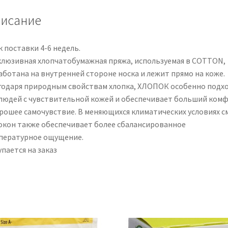
off
исание
SVHR
nat
1
 поставки 4-6 недель.
Paar
клюзивная хлопчатобумажная пряжа, используемая в COTTON,
аботана на внутренней стороне носка и лежит прямо на коже.
годаря природным свойствам хлопка, ХЛОПОК особенно подх
 людей с чувствительной кожей и обеспечивает больший ком
орошее самочувствие. В меняющихся климатических условиях с
окон также обеспечивает более сбалансированное
пературное ощущение.
пается на заказ