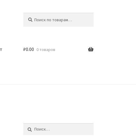
Искать:
Поиск
т
₽
0.00
0 товаров
Найти: