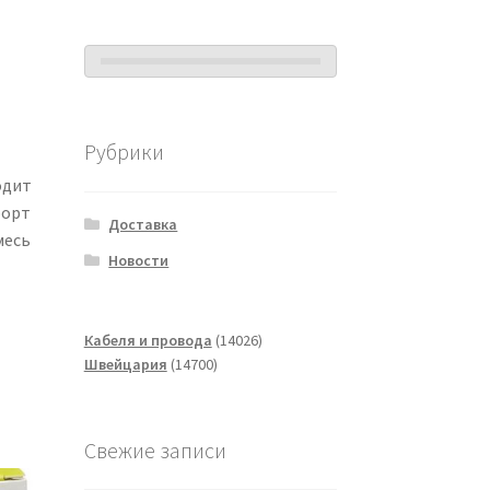
Рубрики
одит
форт
Доставка
месь
Новости
14026
Кабеля и провода
14026
14700
товаров
Швейцария
14700
товаров
Свежие записи