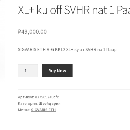
XL+ ku off SVHR nat 1 Pa
₽
49,000.00
SIGVARIS ETH A-G KKL2 XL+ ку от SVHR на 1 Паар
Количество
Buy Now
товара
SIGVARIS
ETH
A-
Артикул:
e37569249cfc
Категория:
Швейцария
G
Метка:
SIGVARIS ETH
KKL2
XL+
ku