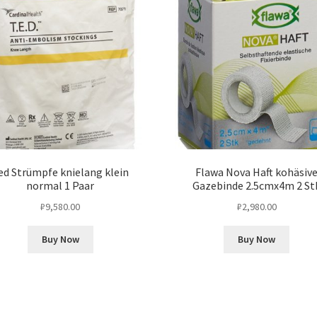
ed Strümpfe knielang klein
Flawa Nova Haft kohäsiv
normal 1 Paar
Gazebinde 2.5cmx4m 2 St
₽
9,580.00
₽
2,980.00
Buy Now
Buy Now