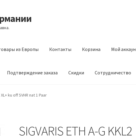
ермании
авка.
товары из Европы
Контакты
Корзина
Мой аккаун
Подтверждение заказа
Скидки
Сотрудничество
з Европы
Контакты
Корзина
Мой аккаунт
Оставить отзыв
XL+ ku off SVHR nat 1 Paar
а
Скидки
Сотрудничество
SIGVARIS ETH A-G KKL2