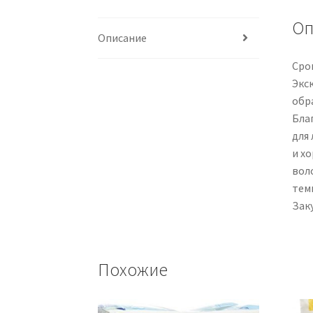
Оп
Описание
Срок
Экс
обр
Бла
для
и х
вол
тем
Заку
Похожие