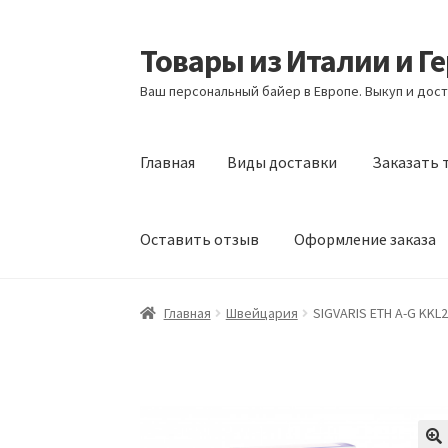
Товары из Италии и Г
Перейти
Перейти
к
к
Ваш персональный байер в Европе. Выкуп и дост
навигации
содержимому
Главная
Виды доставки
Заказать 
Оставить отзыв
Оформление заказа
Главная
Виды доставки
Заказать товары и
Главная
Швейцария
SIGVARIS ETH A-G KKL2 
Оформление заказа
Подтверждение заказ