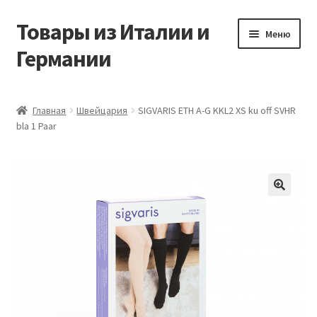
Товары из Италии и
Перейти
Перейти
Меню
к
к
Германии
навигации
содержимому
Главная
Главная
Швейцария
SIGVARIS ETH A-G KKL2 XS ku off SVHR
bla 1 Paar
Виды доставки
Заказать товары из Европы
Контакты
🔍
Корзина
Мой аккаунт
Оставить отзыв