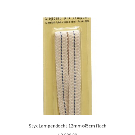
Styx Lampendocht 12mmx45cm flach
₽
2,890.00