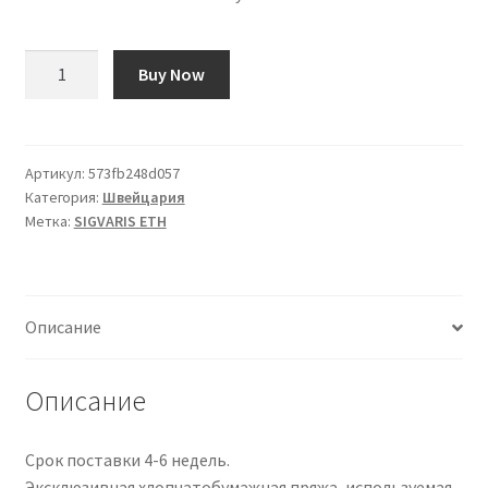
Количество
Buy Now
товара
SIGVARIS
ETH
A-
Артикул:
573fb248d057
Категория:
Швейцария
G
Метка:
SIGVARIS ETH
KKL2
XS
ku
off
Описание
SVHR
bla
1
Описание
Paar
Срок поставки 4-6 недель.
Эксклюзивная хлопчатобумажная пряжа, используемая