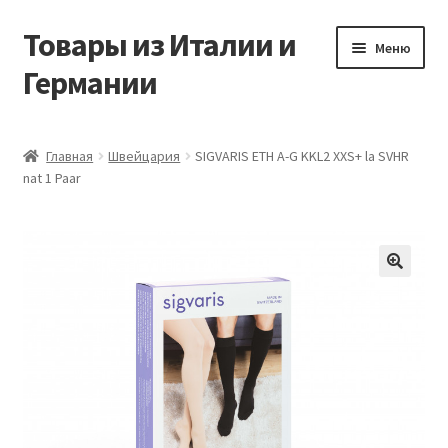
Товары из Италии и
Перейти
Перейти
Меню
к
к
Германии
навигации
содержимому
Главная
Главная
Швейцария
SIGVARIS ETH A-G KKL2 XXS+ la SVHR
nat 1 Paar
Виды доставки
Заказать товары из Европы
Контакты
🔍
Корзина
Мой аккаунт
Оставить отзыв