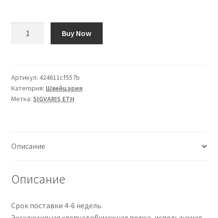
Количество
Buy Now
товара
SIGVARIS
ETH
A-
Артикул:
424611cf557b
Категория:
Швейцария
G
Метка:
SIGVARIS ETH
KKL2
XXS+
la
SVHR
Описание
nat
1
Paar
Описание
Срок поставки 4-6 недель.
Эксклюзивная хлопчатобумажная пряжа, используемая