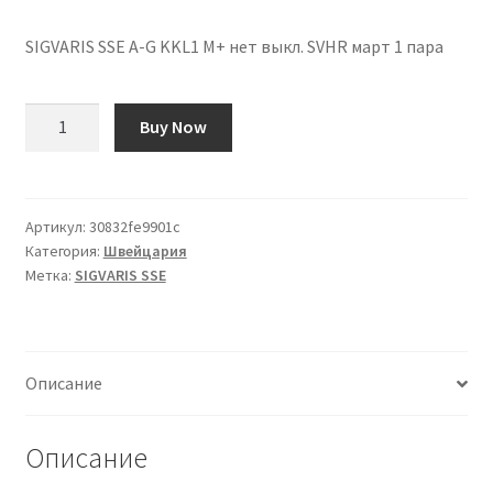
SIGVARIS SSE A-G KKL1 M+ нет выкл. SVHR март 1 пара
Количество
Buy Now
товара
SIGVARIS
SSE
A-
Артикул:
30832fe9901c
Категория:
Швейцария
G
Метка:
SIGVARIS SSE
KKL1
M+
no
off
Описание
SVHR
mar
1
Описание
Paar