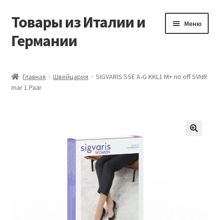
Товары из Италии и
Перейти
Перейти
Меню
к
к
Германии
навигации
содержимому
Главная
Главная
Швейцария
SIGVARIS SSE A-G KKL1 M+ no off SVHR
mar 1 Paar
Виды доставки
Заказать товары из Европы
Контакты
🔍
Корзина
Мой аккаунт
Оставить отзыв