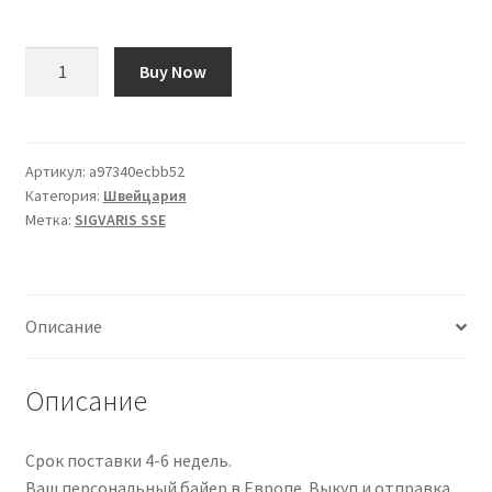
Количество
Buy Now
товара
SIGVARIS
SSE
A-
Артикул:
a97340ecbb52
Категория:
Швейцария
G
Метка:
SIGVARIS SSE
KKL1
S
ku
ges
Описание
NHR
bbd
1
Описание
Paar
Срок поставки 4-6 недель.
Ваш персональный байер в Европе. Выкуп и отправка