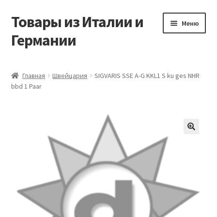
Товары из Италии и
Перейти
Перейти
Меню
к
к
Германии
навигации
содержимому
Главная
Главная
Швейцария
SIGVARIS SSE A-G KKL1 S ku ges NHR
bbd 1 Paar
Виды доставки
Заказать товары из Европы
Контакты
🔍
Корзина
Мой аккаунт
Оставить отзыв