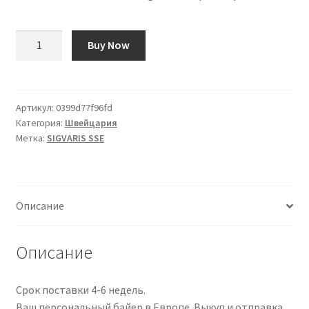
Количество
Buy Now
товара
SIGVARIS
SSE
A-
Артикул:
0399d77f96fd
Категория:
Швейцария
G
Метка:
SIGVARIS SSE
KKL1
S
ku
ges
Описание
SVHR
gr
1
Описание
Paar
Срок поставки 4-6 недель.
Ваш персональный байер в Европе. Выкуп и отправка