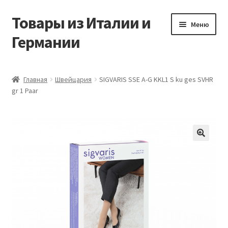
Товары из Италии и
Перейти
Перейти
Меню
к
к
Германии
навигации
содержимому
Главная
Главная
Швейцария
SIGVARIS SSE A-G KKL1 S ku ges SVHR
gr 1 Paar
Виды доставки
Заказать товары из Европы
Контакты
🔍
Корзина
Мой аккаунт
Оставить отзыв