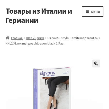
Товары из Италии и
Перейти
Перейти
Меню
к
к
Германии
навигации
содержимому
Главная
Главная
Швейцария
SIGVARIS Style Semitransparent A-D
KKL2 XL normal geschlossen black 1 Paar
Виды доставки
Заказать товары из Европы
Контакты
🔍
Корзина
Мой аккаунт
Оставить отзыв