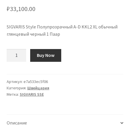
₽
33,100.00
SIGVARIS Style Полупрозрачный A-D KKL2 XL обычный
глянцевый черный 1 Паар
Количество
Buy Now
товара
SIGVARIS
Style
Semitransparent
Артикул:
e7a533ec5f06
Категория:
Швейцария
A-
Метка:
SIGVARIS SSE
D
KKL2
XL
normal
Описание
geschlossen