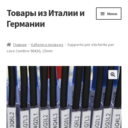
Товары из Италии и
Перейти
Перейти
Меню
к
к
Германии
навигации
содержимому
Главная
Главная
Кабеля и провода
Supporto per etichette per
cavo Cembre 90420, 15mm
Виды доставки
Заказать товары из Европы
Контакты
🔍
Корзина
Мой аккаунт
Оставить отзыв