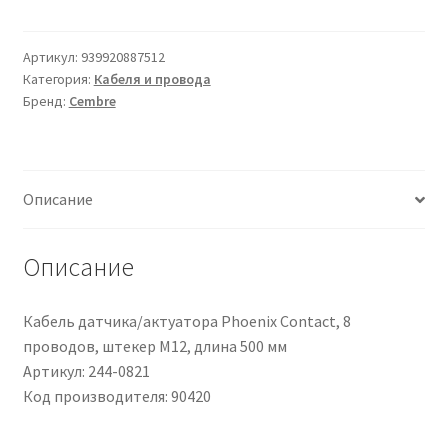
Supporto
per
etichette
Артикул:
939920887512
Категория:
Кабеля и провода
per
Бренд:
Cembre
cavo
Cembre
90420,
15mm
Описание
Описание
Кабель датчика/актуатора Phoenix Contact, 8
проводов, штекер M12, длина 500 мм
Артикул: 244-0821
Код производителя: 90420