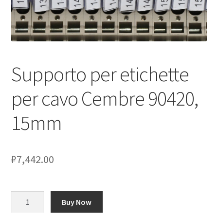
Оформление заказа
Подтверждение заказа
Supporto per etichette
Скидки
per cavo Cembre 90420,
Сотрудничество
15mm
₽
7,442.00
Количество
Buy Now
товара