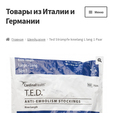
Товары из Италии и
Перейти
Перейти
Меню
к
к
Германии
навигации
содержимому
Главная
Главная
Швейцария
Ted Strümpfe knielang L lang 1 Paar
Виды доставки
Заказать товары из Европы
🔍
Контакты
Корзина
Мой аккаунт
Оставить отзыв