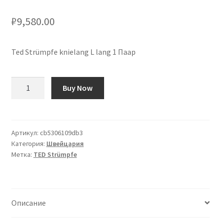
₽
9,580.00
Ted Strümpfe knielang L lang 1 Паар
Количество
Buy Now
товара
Ted
Strümpfe
knielang
Артикул:
cb5306109db3
Категория:
Швейцария
L
Метка:
TED Strümpfe
lang
1
Paar
Описание