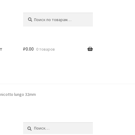
Искать:
Поиск
т
₽
0.00
0 товаров
manicotto lungo 32mm
Найти: