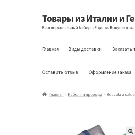
Товары из Италии и Г
Перейти
Перейти
к
к
Ваш персональный байер в Европе. Выкуп и дост
навигации
содержимому
Главная
Виды доставки
Заказать 
Оставить отзыв
Оформление заказа
Главная
Виды доставки
Заказать товары и
Главная
Кабеля и провода
Boccola a salda
Оформление заказа
Подтверждение заказ