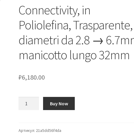
Connectivity, in
Poliolefina, Trasparente,
diametri da 2.8 → 6.7m
manicotto lungo 32mm
₽
6,180.00
Количество
Buy Now
товара
Boccola
a
saldare
Артикул:
21a5dd56f4da