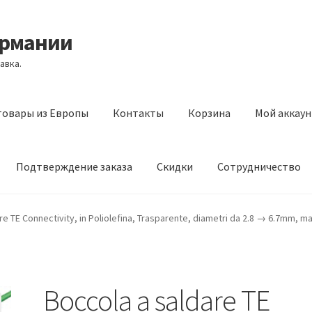
ермании
авка.
товары из Европы
Контакты
Корзина
Мой аккаун
Подтверждение заказа
Скидки
Сотрудничество
з Европы
Контакты
Корзина
Мой аккаунт
Оставить отзыв
re TE Connectivity, in Poliolefina, Trasparente, diametri da 2.8 → 6.7mm, 
а
Скидки
Сотрудничество
Boccola a saldare TE