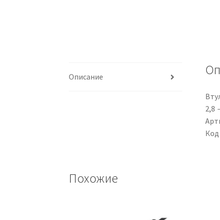
Оп
Описание
Втул
2,8 
Арти
Код
Похожие