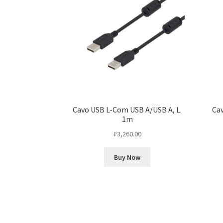
Cavo USB L-Com USB A/USB A, L.
Cav
1m
₽
3,260.00
Buy Now