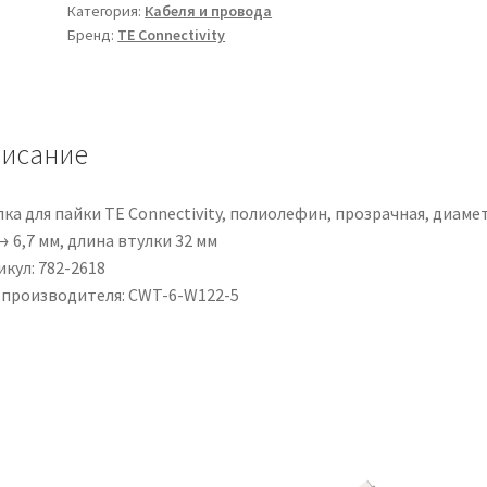
Категория:
Кабеля и провода
TE
Бренд:
TE Connectivity
Connectivity,
in
Poliolefina,
Trasparente,
исание
diametri
da
2.8
ка для пайки TE Connectivity, полиолефин, прозрачная, диаме
→
→ 6,7 мм, длина втулки 32 мм
6.7mm,
кул: 782-2618
manicotto
 производителя: CWT-6-W122-5
lungo
32mm