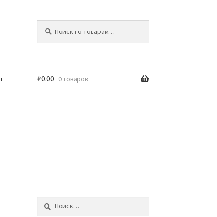
Искать:
Поиск
т
₽
0.00
0 товаров
Найти: