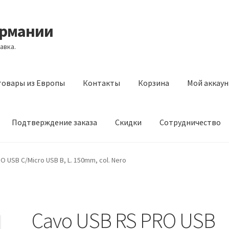
ермании
авка.
товары из Европы
Контакты
Корзина
Мой аккаун
Подтверждение заказа
Скидки
Сотрудничество
з Европы
Контакты
Корзина
Мой аккаунт
Оставить отзыв
O USB C/Micro USB B, L. 150mm, col. Nero
а
Скидки
Сотрудничество
Cavo USB RS PRO USB