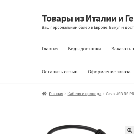
Товары из Италии и Г
Перейти
Перейти
к
к
Ваш персональный байер в Европе. Выкуп и дост
навигации
содержимому
Главная
Виды доставки
Заказать 
Оставить отзыв
Оформление заказа
Главная
Виды доставки
Заказать товары и
Главная
Кабеля и провода
Cavo USB RS PR
Оформление заказа
Подтверждение заказ