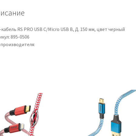
B,
исание
L.
150mm,
col.
кабель RS PRO USB C/Micro USB B, Д. 150 мм, цвет черный
Nero
кул: 895-0506
 производителя: