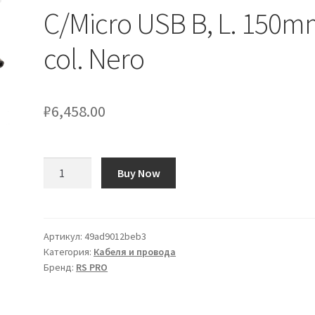
C/Micro USB B, L. 150m
col. Nero
₽
6,458.00
Количество
Buy Now
товара
Cavo
USB
RS
Артикул:
49ad9012beb3
Категория:
Кабеля и провода
PRO
Бренд:
RS PRO
USB
C/Micro
USB