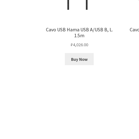
Cavo USB Hama USB A/USB B, L.
Cav
1.5m
₽
4,026.00
Buy Now