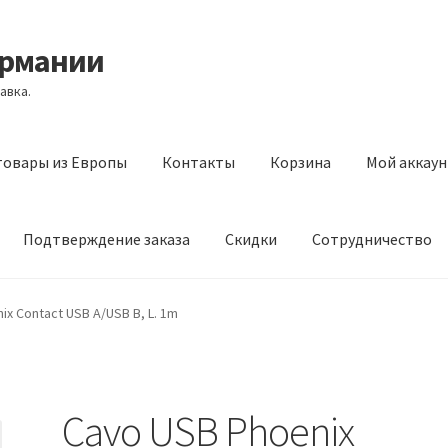
ермании
авка.
товары из Европы
Контакты
Корзина
Мой аккаун
Подтверждение заказа
Скидки
Сотрудничество
з Европы
Контакты
Корзина
Мой аккаунт
Оставить отзыв
ix Contact USB A/USB B, L. 1m
а
Скидки
Сотрудничество
Cavo USB Phoenix