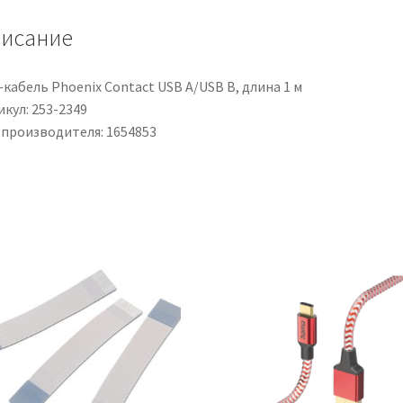
L.
исание
1m
кабель Phoenix Contact USB A/USB B, длина 1 м
кул: 253-2349
 производителя: 1654853