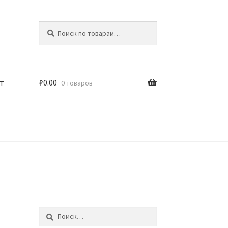
Искать:
Поиск
т
₽
0.00
0 товаров
Найти: