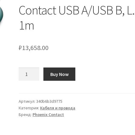
Contact USB A/USB B, L.
1m
₽
13,658.00
Количество
Buy Now
товара
Cavo
USB
Phoenix
Артикул:
340b6b3d9775
Категория:
Кабеля и провода
Contact
Бренд:
Phoenix Contact
USB
A/USB
B,