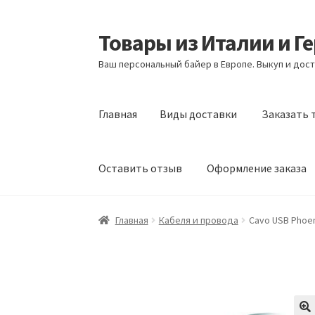
Товары из Италии и Г
Перейти
Перейти
к
к
Ваш персональный байер в Европе. Выкуп и дост
навигации
содержимому
Главная
Виды доставки
Заказать 
Оставить отзыв
Оформление заказа
Главная
Виды доставки
Заказать товары и
Главная
Кабеля и провода
Cavo USB Phoen
Оформление заказа
Подтверждение заказ