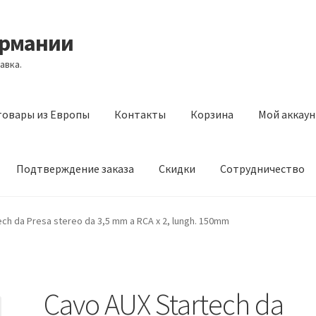
ермании
авка.
товары из Европы
Контакты
Корзина
Мой аккаун
Подтверждение заказа
Скидки
Сотрудничество
з Европы
Контакты
Корзина
Мой аккаунт
Оставить отзыв
ch da Presa stereo da 3,5 mm a RCA x 2, lungh. 150mm
а
Скидки
Сотрудничество
Cavo AUX Startech da