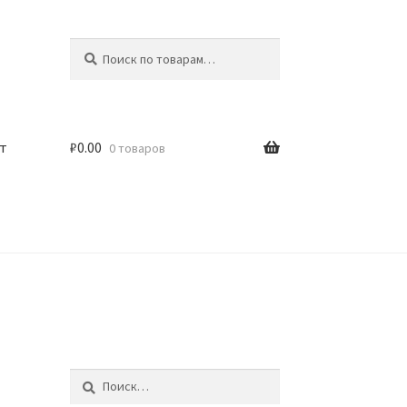
Искать:
Поиск
т
₽
0.00
0 товаров
Найти: