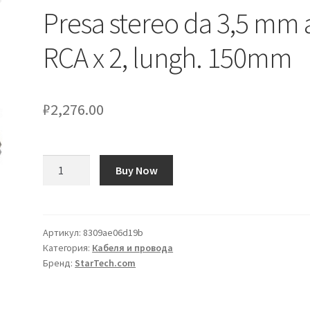
Presa stereo da 3,5 mm 
RCA x 2, lungh. 150mm
₽
2,276.00
Количество
Buy Now
товара
Cavo
AUX
Startech
Артикул:
8309ae06d19b
Категория:
Кабеля и провода
da
Бренд:
StarTech.com
Presa
stereo
da