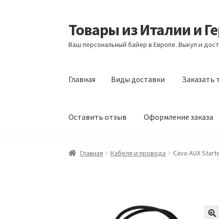
Товары из Италии и Г
Перейти
Перейти
к
к
Ваш персональный байер в Европе. Выкуп и дост
навигации
содержимому
Главная
Виды доставки
Заказать 
Оставить отзыв
Оформление заказа
Главная
Виды доставки
Заказать товары и
Главная
Кабеля и провода
Cavo AUX Starte
Оформление заказа
Подтверждение заказ