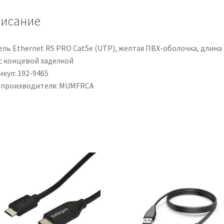
3,5
исание
mm
a
RCA
ль Ethernet RS PRO Cat5e (UTP), желтая ПВХ-оболочка, длина 
x
 с концевой заделкой
2,
кул: 192-9465
lungh.
 производителя: MUMFRCA
150mm