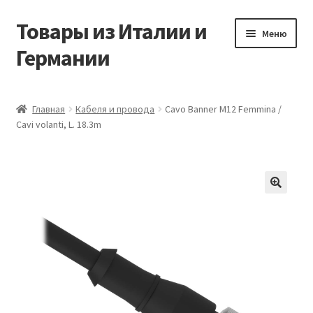
Товары из Италии и
Перейти
Перейти
Меню
к
к
Германии
навигации
содержимому
Главная
Главная
Кабеля и провода
Cavo Banner M12 Femmina /
Cavi volanti, L. 18.3m
Виды доставки
Заказать товары из Европы
Контакты
🔍
Корзина
Мой аккаунт
Оставить отзыв