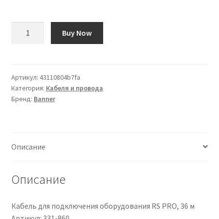
Количество
Buy Now
товара
Cavo
Banner
M12
Артикул:
43110804b7fa
Категория:
Кабеля и провода
Femmina
Бренд:
Banner
/
Cavi
volanti,
L.
Описание
18.3m
Описание
Кабель для подключения оборудования RS PRO, 36 м
Артикул: 331-860