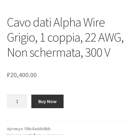
Оформление заказа
Cavo dati Alpha Wire
Подтверждение заказа
Grigio, 1 coppia, 22 AWG,
Скидки
Non schermata, 300 V
Сотрудничество
₽
20,400.00
Количество
Buy Now
товара
Cavo
dati
Alpha
Артикул:
f06c8addd4bb