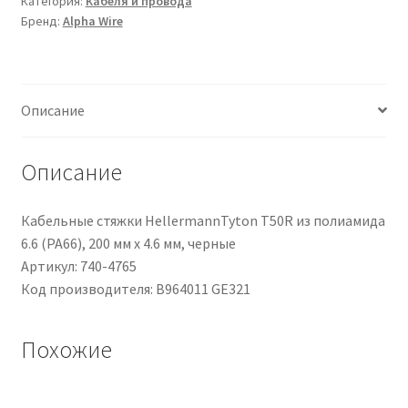
Категория:
Кабеля и провода
Wire
Бренд:
Alpha Wire
Grigio,
1
coppia,
22
Описание
AWG,
Non
schermata,
Описание
300
V
Кабельные стяжки HellermannTyton T50R из полиамида
6.6 (PA66), 200 мм x 4.6 мм, черные
Артикул: 740-4765
Код производителя: B964011 GE321
Похожие