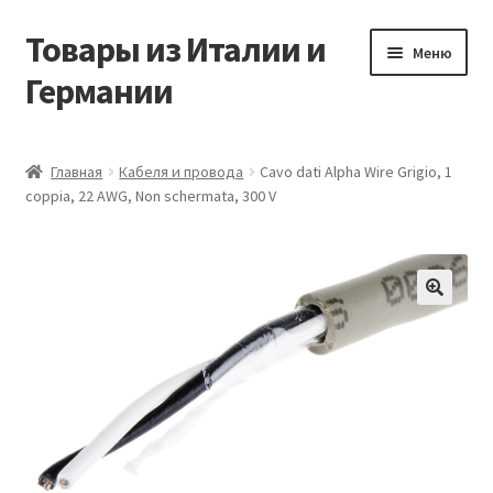
Товары из Италии и
Перейти
Перейти
Меню
к
к
Германии
навигации
содержимому
Главная
Главная
Кабеля и провода
Cavo dati Alpha Wire Grigio, 1
coppia, 22 AWG, Non schermata, 300 V
Виды доставки
Заказать товары из Европы
Контакты
🔍
Корзина
Мой аккаунт
Оставить отзыв