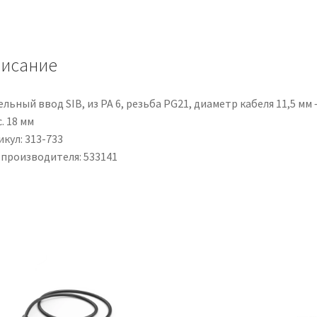
M8
Femmina
/
исание
Senza
terminazione,
L.
льный ввод SIB, из PA 6, резьба PG21, диаметр кабеля 11,5 мм
30m
. 18 мм
кул: 313-733
 производителя: 533141