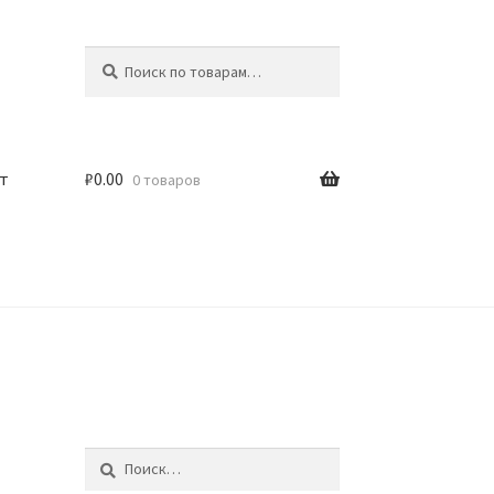
Искать:
Поиск
т
₽
0.00
0 товаров
Найти: