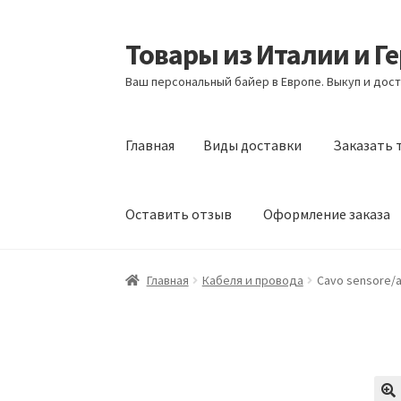
Товары из Италии и Г
Перейти
Перейти
к
к
Ваш персональный байер в Европе. Выкуп и дост
навигации
содержимому
Главная
Виды доставки
Заказать 
Оставить отзыв
Оформление заказа
Главная
Виды доставки
Заказать товары и
Главная
Кабеля и провода
Cavo sensore/at
Оформление заказа
Подтверждение заказ