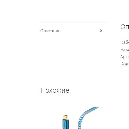
Оп
Описание
Кабе
макс
Арти
Код
Похожие