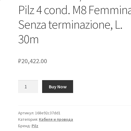
Pilz 4 cond. M8 Femmina
Senza terminazione, L.
30m
₽
20,422.00
Количество
Buy Now
товара
Cavo
sensore/attuatore
Pilz
Артикул:
168e92c37dd1
Категория:
Кабеля и провода
4
Бренд:
Pilz
cond.