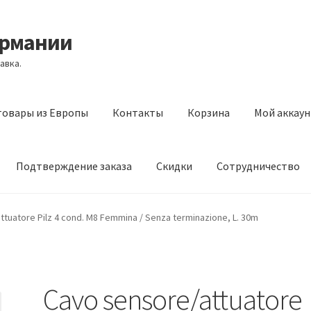
ермании
авка.
товары из Европы
Контакты
Корзина
Мой аккаун
Подтверждение заказа
Скидки
Сотрудничество
з Европы
Контакты
Корзина
Мой аккаунт
Оставить отзыв
tuatore Pilz 4 cond. M8 Femmina / Senza terminazione, L. 30m
а
Скидки
Сотрудничество
Cavo sensore/attuatore