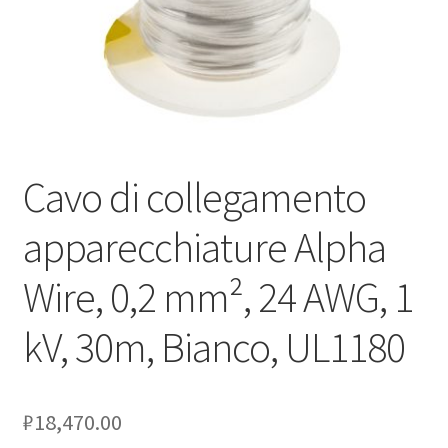
Оформление заказа
Подтверждение заказа
Скидки
Cavo di collegamento
Сотрудничество
apparecchiature Alpha
Wire, 0,2 mm², 24 AWG, 1
kV, 30m, Bianco, UL1180
₽
18,470.00