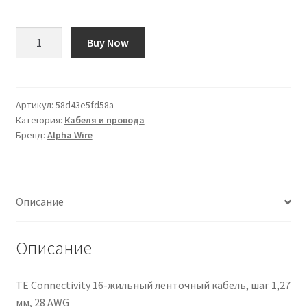
Количество
Buy Now
товара
Cavo
di
collegamento
Артикул:
58d43e5fd58a
Категория:
Кабеля и провода
apparecchiature
Бренд:
Alpha Wire
Alpha
Wire,
0,2
mm²,
Описание
24
AWG,
1
Описание
kV,
30m,
TE Connectivity 16-жильный ленточный кабель, шаг 1,27
Bianco,
мм, 28 AWG