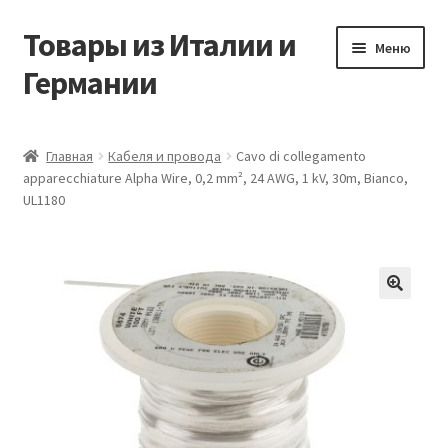
Товары из Италии и
Перейти
Перейти
Меню
к
к
Германии
навигации
содержимому
Главная
Главная
Кабеля и провода
Cavo di collegamento
apparecchiature Alpha Wire, 0,2 mm², 24 AWG, 1 kV, 30m, Bianco,
Виды доставки
UL1180
Заказать товары из Европы
Контакты
🔍
Корзина
Мой аккаунт
Оставить отзыв