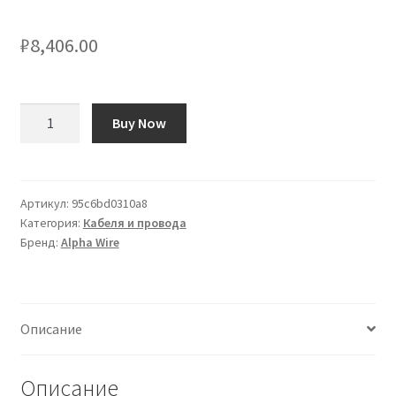
₽
8,406.00
Количество
Buy Now
товара
Cavo
di
collegamento
Артикул:
95c6bd0310a8
Категория:
Кабеля и провода
apparecchiature
Бренд:
Alpha Wire
Alpha
Wire,
0,52
mm²,
Описание
20
AWG,
600
Описание