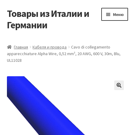
Товары из Италии и
Перейти
Перейти
Меню
к
к
Германии
навигации
содержимому
Главная
Главная
Кабеля и провода
Cavo di collegamento
apparecchiature Alpha Wire, 0,52 mm², 20 AWG, 600 V, 30m, Blu,
Виды доставки
UL11028
Заказать товары из Европы
Контакты
🔍
Корзина
Мой аккаунт
Оставить отзыв