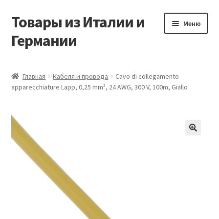
Товары из Италии и
Перейти
Перейти
Меню
к
к
Германии
навигации
содержимому
Главная
Главная
Кабеля и провода
Cavo di collegamento
apparecchiature Lapp, 0,25 mm², 24 AWG, 300 V, 100m, Giallo
Виды доставки
Заказать товары из Европы
Контакты
🔍
Корзина
Мой аккаунт
Оставить отзыв