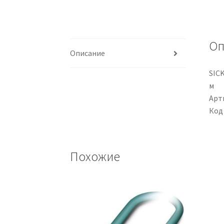
Оп
Описание
SICK
м
Арти
Код
Похожие