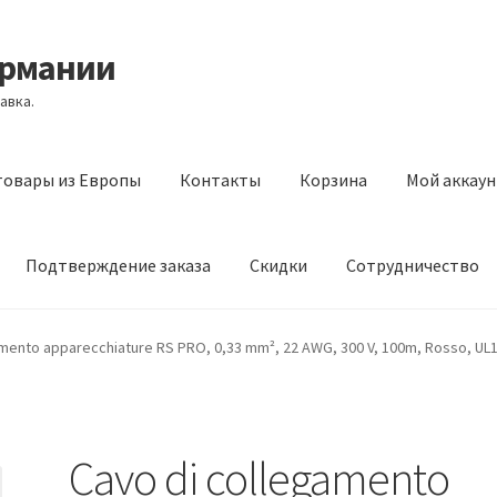
ермании
авка.
товары из Европы
Контакты
Корзина
Мой аккаун
Подтверждение заказа
Скидки
Сотрудничество
з Европы
Контакты
Корзина
Мой аккаунт
Оставить отзыв
amento apparecchiature RS PRO, 0,33 mm², 22 AWG, 300 V, 100m, Rosso, UL
а
Скидки
Сотрудничество
Cavo di collegamento