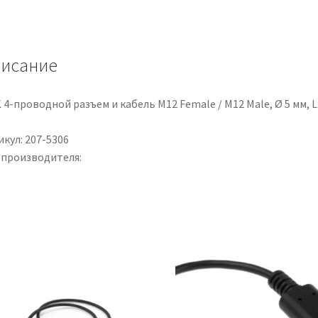
PRO,
0,33
mm²,
исание
22
AWG,
300
 4-проводной разъем и кабель M12 Female / M12 Male, Ø 5 мм, L.
V,
100m,
кул: 207-5306
Rosso,
 производителя:
UL1569