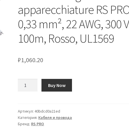
apparecchiature RS PRO
0,33 mm², 22 AWG, 300 V
100m, Rosso, UL1569
₽
1,060.20
Количество
Buy Now
товара
Cavo
di
collegamento
Артикул:
40bdcd0a21ed
Категория:
Кабеля и провода
apparecchiature
Бренд:
RS PRO
RS