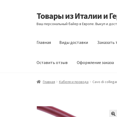
Товары из Италии и Г
Перейти
Перейти
к
к
Ваш персональный байер в Европе. Выкуп и дост
навигации
содержимому
Главная
Виды доставки
Заказать 
Оставить отзыв
Оформление заказа
Главная
Виды доставки
Заказать товары и
Главная
Кабеля и провода
Cavo di colleg
Оформление заказа
Подтверждение заказ