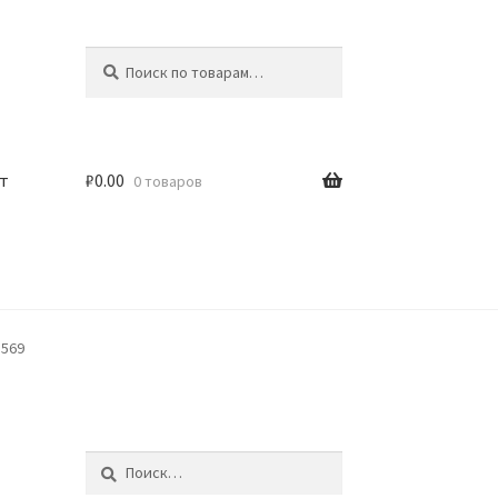
Искать:
Поиск
т
₽
0.00
0 товаров
1569
Найти: