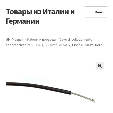
Товары из Италии и
Перейти
Перейти
Меню
к
к
Германии
навигации
содержимому
Главная
Главная
Кабеля и провода
Cavo di collegamento
apparecchiature RS PRO, 0,5 mm², 20 AWG, 1 kV c.a., 500m, Nero
Виды доставки
Заказать товары из Европы
Контакты
🔍
Корзина
Мой аккаунт
Оставить отзыв