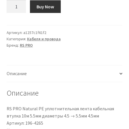
Количество
Buy Now
товара
Cavo
di
collegamento
Артикул:
a1257c1f61f2
Категория:
Кабеля и провода
apparecchiature
Бренд:
RS PRO
RS
PRO,
0,5
mm²,
Описание
20
AWG,
1
Описание
kV
c.a.,
RS PRO Natural PE уплотнительная лента кабельная
500m,
втулка 10м 5.5мм диаметры 4.5 → 5.5мм 4.5мм
Nero
Артикул: 196-4265