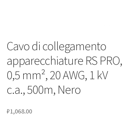
Оформление заказа
Подтверждение заказа
Cavo di collegamento
Скидки
apparecchiature RS PRO,
Сотрудничество
0,5 mm², 20 AWG, 1 kV
c.a., 500m, Nero
₽
1,068.00