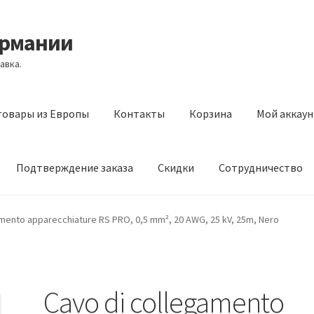
ермании
авка.
товары из Европы
Контакты
Корзина
Мой аккаун
Подтверждение заказа
Скидки
Сотрудничество
з Европы
Контакты
Корзина
Мой аккаунт
Оставить отзыв
amento apparecchiature RS PRO, 0,5 mm², 20 AWG, 25 kV, 25m, Nero
а
Скидки
Сотрудничество
Cavo di collegamento