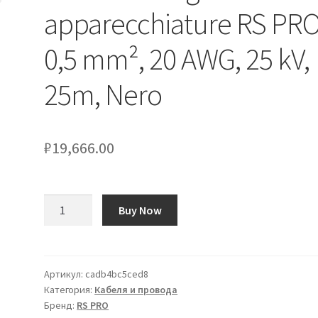
apparecchiature RS PRO
0,5 mm², 20 AWG, 25 kV,
25m, Nero
₽
19,666.00
Количество
Buy Now
товара
Cavo
di
collegamento
Артикул:
cadb4bc5ced8
Категория:
Кабеля и провода
apparecchiature
Бренд:
RS PRO
RS