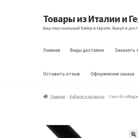
Товары из Италии и Г
Перейти
Перейти
к
к
Ваш персональный байер в Европе. Выкуп и дост
навигации
содержимому
Главная
Виды доставки
Заказать 
Оставить отзыв
Оформление заказа
Главная
Виды доставки
Заказать товары и
Главная
Кабеля и провода
Cavo di colleg
Оформление заказа
Подтверждение заказ