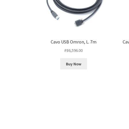
Cavo USB Omron, L. 7m
Cav
₽
86,596.00
Buy Now