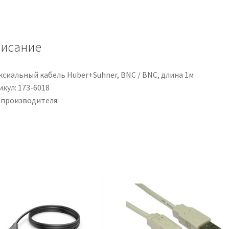
PRO,
0,5
mm²,
исание
20
AWG,
25
ксиальный кабель Huber+Suhner, BNC / BNC, длина 1м
kV,
кул: 173-6018
25m,
 производителя:
Nero