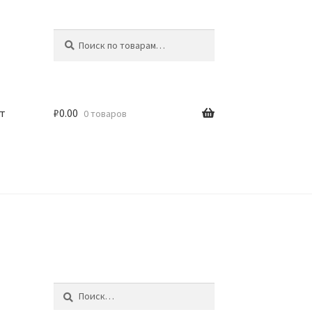
Искать:
Поиск
т
₽
0.00
0 товаров
Найти: