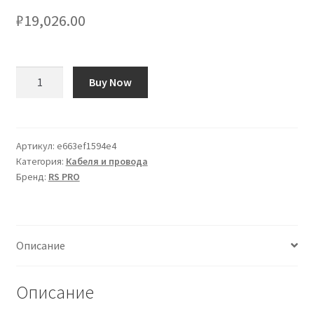
₽
19,026.00
Количество
Buy Now
товара
Cavo
di
collegamento
Артикул:
e663ef1594e4
Категория:
Кабеля и провода
apparecchiature
Бренд:
RS PRO
RS
PRO,
1.5mm²,
15
Описание
AWG,
1000
V,
Описание
100m,