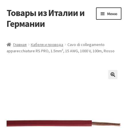
Товары из Италии и
Перейти
Перейти
Меню
к
к
Германии
навигации
содержимому
Главная
Главная
Кабеля и провода
Cavo di collegamento
apparecchiature RS PRO, 1.5mm², 15 AWG, 1000 V, 100m, Rosso
Виды доставки
Заказать товары из Европы
Контакты
🔍
Корзина
Мой аккаунт
Оставить отзыв