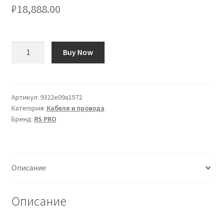
₽
18,888.00
Количество
Buy Now
товара
Cavo
di
collegamento
Артикул:
9322e09a1572
Категория:
Кабеля и провода
apparecchiature
Бренд:
RS PRO
RS
PRO,
1,5
mm²,
Описание
450/750
V,
100m,
Описание
Porpora