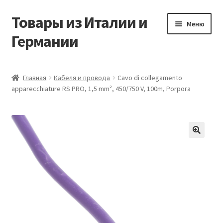
Товары из Италии и
Перейти
Перейти
Меню
к
к
Германии
навигации
содержимому
Главная
Главная
Кабеля и провода
Cavo di collegamento
apparecchiature RS PRO, 1,5 mm², 450/750 V, 100m, Porpora
Виды доставки
Заказать товары из Европы
Контакты
🔍
Корзина
Мой аккаунт
Оставить отзыв